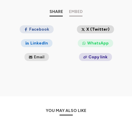
Hébergé par Ausha. Visitez
ausha.co/politique-de-
confidentialite
pour plus d'informations.
SHARE
EMBED
Facebook
X (Twitter)
LinkedIn
WhatsApp
Email
Copy link
YOU MAY ALSO LIKE