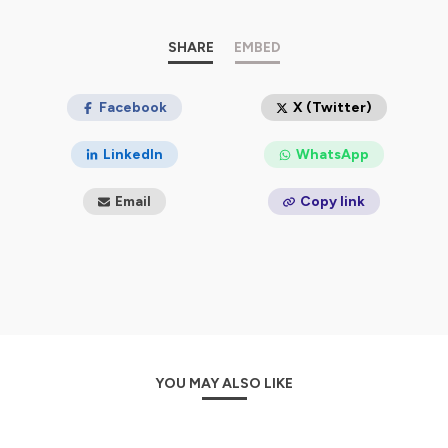
Hébergé par Ausha. Visitez
ausha.co/politique-de-
confidentialite
pour plus d'informations.
SHARE
EMBED
Facebook
X (Twitter)
LinkedIn
WhatsApp
Email
Copy link
YOU MAY ALSO LIKE