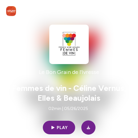
Le Bon Grain de l'Ivresse
Femmes de vin - Céline Vernus,
Elles & Beaujolais
02min | 05/26/2025
PLAY