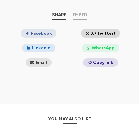
Hébergé par Ausha. Visitez
ausha.co/politique-de-
confidentialite
pour plus d'informations.
SHARE
EMBED
Facebook
X (Twitter)
LinkedIn
WhatsApp
Email
Copy link
YOU MAY ALSO LIKE