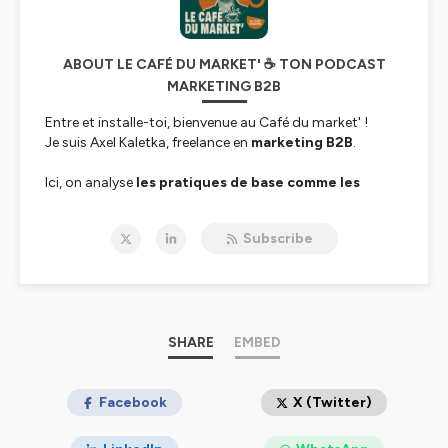
ABOUT LE CAFÉ DU MARKET' ☕ TON PODCAST
MARKETING B2B
Entre et installe-toi, bienvenue au Café du market' !
Je suis Axel Kaletka, freelance en
marketing B2B
.
Ici, on analyse
les pratiques de base comme les
dernières tendances marketing
, en compagnie des
meilleurs experts du sujet.
Subscribe
Le but :
des épisodes de courts et concrets pour te
donner rapidement les clés et que tu puisses reproduire
chez toi ce qui marche le mieux pour les autres 🚀
Enfin, si tu trouves des choses intéressantes,
SHARE
EMBED
sers-toi,
c'est offert par la maison
☕
Tu aimes Marketing square, le Podcast du marketing ou
Facebook
X (Twitter)
Growth makers ? Tu aimeras le Café du market' - Ton
nouveau podcast marketing préféré !