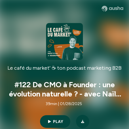
Le café du market' ☕ ton podcast marketing B2B
#122 De CMO à Founder : une
évolution naturelle ? - avec Naïlé
Titah, fondateur et CEO de
39min | 01/28/2025
MagicPost
PLAY