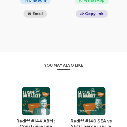
LinkedIn
WhatsApp
Plus d'informations et de contenus à retrouver
sur mon
Email
Copy link
site
😉
PS : si tu veux soutenir le podcast, c'est simple : abonne-
toi, parles-en autour de toi ou laisse un avis 5 étoiles sur
Apple podcast 😉
Le café du market', c'est le guide qu'il te faut si tu veux
que ces sujets n'aient plus de secrets pour toi :
Stratégie marketing, Inbound marketing, demand gen,
YOU MAY ALSO LIKE
lead gen, relations presse, content marketing, lead
nurturing, lead scoring, marketing automation,
stratégie de contenus, persona, SEO, SEA, LinkedIn Ads,
Google Ads, growth hacking, plan marketing, product
marketing, branding, réseaux sociaux, marketing ops,
landing page, copywriting, podcast marketing,
influence marketing, etc.
Hébergé par Ausha. Visitez
ausha.co/politique-de-
confidentialite
pour plus d'informations.
Rediff #144 ABM :
Rediff #140 SEA vs
Construire une
SEO : percer sur le