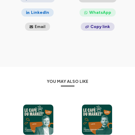
Growth makers ? Tu aimeras le Café du market' - Ton
nouveau podcast marketing préféré !
LinkedIn
WhatsApp
Plus d'informations et de contenus à retrouver
sur mon
Email
Copy link
site
😉
PS : si tu veux soutenir le podcast, c'est simple : abonne-
toi, parles-en autour de toi ou laisse un avis 5 étoiles sur
Apple podcast 😉
Le café du market', c'est le guide qu'il te faut si tu veux
que ces sujets n'aient plus de secrets pour toi :
Stratégie marketing, Inbound marketing, demand gen,
YOU MAY ALSO LIKE
lead gen, relations presse, content marketing, lead
nurturing, lead scoring, marketing automation,
stratégie de contenus, persona, SEO, SEA, LinkedIn Ads,
Google Ads, growth hacking, plan marketing, product
marketing, branding, réseaux sociaux, marketing ops,
landing page, copywriting, podcast marketing,
influence marketing, etc.
Hébergé par Ausha. Visitez
ausha.co/politique-de-