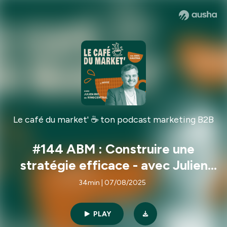
Le café du market' ☕ ton podcast marketing B2B
#144 ABM : Construire une
stratégie efficace - avec Julien
Rio, VP Marketing
34min | 07/08/2025
PLAY