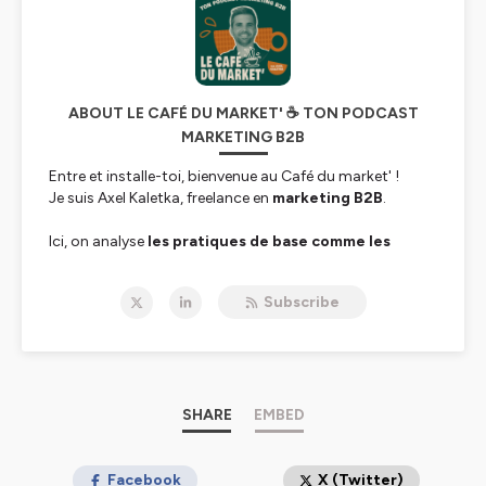
ABOUT LE CAFÉ DU MARKET' ☕ TON PODCAST
MARKETING B2B
Entre et installe-toi, bienvenue au Café du market' !
Je suis Axel Kaletka, freelance en
marketing B2B
.
Ici, on analyse
les pratiques de base comme les
dernières tendances marketing
, en compagnie des
meilleurs experts du sujet.
Subscribe
Le but :
des épisodes de courts et concrets pour te
donner rapidement les clés et que tu puisses reproduire
chez toi ce qui marche le mieux pour les autres 🚀
Enfin, si tu trouves des choses intéressantes,
SHARE
EMBED
sers-toi,
c'est offert par la maison
☕
Tu aimes Marketing square, le Podcast du marketing ou
Facebook
X (Twitter)