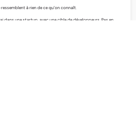
e ressemblent à rien de ce qu'on connaît.
ai dans une startup, avec une cible de développeurs. Pas en
périence complet :
mme les autres
u jeu
n bon point de départ.
eting Intelligence qui mesure l’impact réel du marketing sur le
tialite
pour plus d'informations.