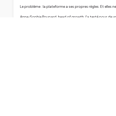
Le problème : la plateforme a ses propres règles. Et elles n
Anne-Sophie Poupard, head of growth, l'a testé pour de vr
théorie. En pratique, avec les erreurs qui vont avec.
Dans ce nouvel épisode, elle nous partage son retour d'ex
👉 Pourquoi Reddit n'est pas un canal de distribution co
👉 La règle du 90/10 : contribuer avant de promouvoir
👉 Karma, subreddits, bannissement fantôme : les règles d
👉 Quand et comment activer Reddit Ads
👉 Le lien direct entre Reddit et ta visibilité dans les LLM
Si tu t'interroges sur Reddit pour ta stratégie B2B, c'est u
Bon épisode ☕
Cet épisode est propulsé par
Heeet
, la plateforme de Mark
revenu !
Hébergé par Ausha. Visitez
ausha.co/politique-de-confiden