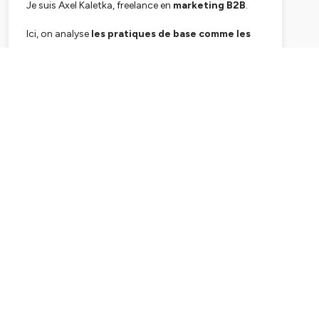
Je suis Axel Kaletka, freelance en
marketing B2B
.
Ici, on analyse
les pratiques de base comme les
dernières tendances marketing
, en compagnie
des meilleurs experts du sujet.
Subscribe
Le but :
des épisodes de courts et concrets pour te
donner rapidement les clés et que tu puisses
reproduire chez toi ce qui marche le mieux pour les
autres 🚀
Enfin, si tu trouves des choses intéressantes,
sers-
toi, c'est offert par la maison
☕
Tu aimes Marketing square, le Podcast du marketing
ou Growth makers ? Tu aimeras le Café du market' -
Ton nouveau podcast marketing préféré !
Plus d'informations et de contenus à retrouver
sur
mon site
😉
PS : si tu veux soutenir le podcast, c'est simple :
abonne-toi, parles-en autour de toi ou laisse un avis