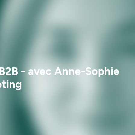
 B2B - avec Anne-Sophie
eting