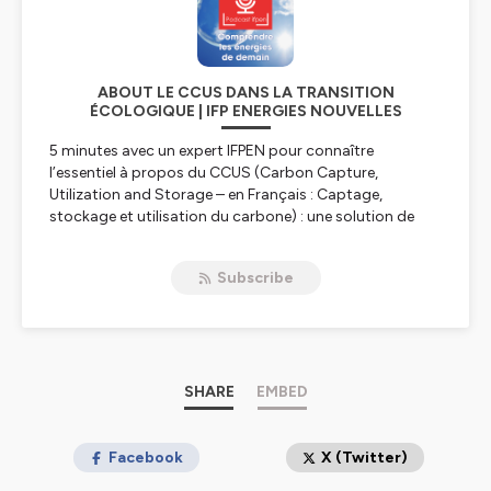
ABOUT LE CCUS DANS LA TRANSITION
ÉCOLOGIQUE | IFP ENERGIES NOUVELLES
5 minutes avec un expert IFPEN pour connaître
l’essentiel à propos du CCUS (
Carbon Capture,
Utilization and Storage
– en Français : Captage,
stockage et utilisation du carbone) : une solution de
réduction des émissions de CO2 pour lutter contre le
réchauffement climatique.
Subscribe
Hébergé par Ausha. Visitez
ausha.co/politique-de-
confidentialite
pour plus d'informations.
SHARE
EMBED
Facebook
X (Twitter)