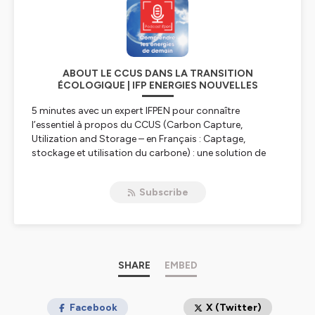
ABOUT LE CCUS DANS LA TRANSITION
ÉCOLOGIQUE | IFP ENERGIES NOUVELLES
5 minutes avec un expert IFPEN pour connaître
l’essentiel à propos du CCUS (
Carbon Capture,
Utilization and Storage
– en Français : Captage,
stockage et utilisation du carbone) : une solution de
réduction des émissions de CO2 pour lutter contre le
réchauffement climatique.
Subscribe
Hébergé par Ausha. Visitez
ausha.co/politique-de-
confidentialite
pour plus d'informations.
SHARE
EMBED
Facebook
X (Twitter)