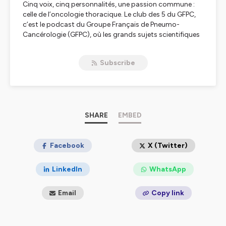
Cinq voix, cinq personnalités, une passion commune :
celle de l’oncologie thoracique.
Le club des 5 du GFPC
,
c’est le podcast du Groupe Français de Pneumo-
Cancérologie (GFPC), où les grands sujets scientifiques
rencontrent les vécus personnels de celles et ceux qui
les font avancer.
Subscribe
Dans cette saison 5, les Clémence, Anaïs, Xavier,
Léonard et Alexandre prennent un pas de côté pour
partager leurs ressentis, parcours, engagements, et
convictions. Loin des seules données et résultats
d’études, ils racontent leur quotidien de clinicien·ne,
SHARE
EMBED
leurs inspirations, leurs doutes parfois - et ce que
représente, pour eux, un congrès comme l’ASCO dans
leur trajectoire professionnelle.
Facebook
X (Twitter)
Un format à la croisée de la science et de l’humain, entre
LinkedIn
WhatsApp
expertise et introspection. Pour mieux comprendre la
cancérologie thoracique… et celles et ceux qui la font
Email
Copy link
vivre.
🎧 Un podcast pensé pour les soignants, les chercheurs,