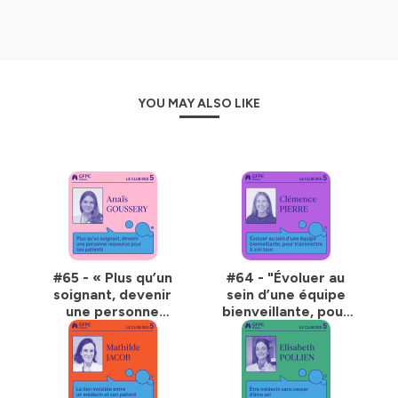
les passionnés - et pour toutes les oreilles curieuses de
découvrir les coulisses du monde médical.
Hébergé par Ausha. Visitez
ausha.co/politique-de-
confidentialite
pour plus d'informations.
YOU MAY ALSO LIKE
#65 - « Plus qu’un
#64 - "Évoluer au
soignant, devenir
sein d’une équipe
une personne
bienveillante, pour
ressource pour les
transmettre à son
patients » - par
tour" - par
Anaïs Goussery
Clémence Pierre