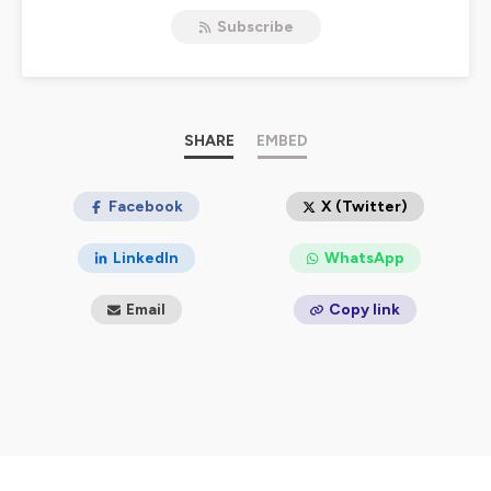
les font avancer.
Subscribe
Dans cette saison 5, les Clémence, Anaïs, Xavier,
Léonard et Alexandre prennent un pas de côté pour
partager leurs ressentis, parcours, engagements, et
convictions. Loin des seules données et résultats
d’études, ils racontent leur quotidien de clinicien·ne,
SHARE
EMBED
leurs inspirations, leurs doutes parfois - et ce que
représente, pour eux, un congrès comme l’ASCO dans
leur trajectoire professionnelle.
Facebook
X (Twitter)
Un format à la croisée de la science et de l’humain, entre
LinkedIn
WhatsApp
expertise et introspection. Pour mieux comprendre la
cancérologie thoracique… et celles et ceux qui la font
Email
Copy link
vivre.
🎧 Un podcast pensé pour les soignants, les chercheurs,
les passionnés - et pour toutes les oreilles curieuses de
découvrir les coulisses du monde médical.
Hébergé par Ausha. Visitez
ausha.co/politique-de-
confidentialite
pour plus d'informations.