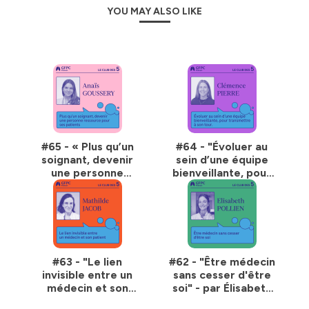
YOU MAY ALSO LIKE
#65 - « Plus qu’un
#64 - "Évoluer au
soignant, devenir
sein d’une équipe
une personne
bienveillante, pour
ressource pour les
transmettre à son
patients » - par
tour" - par
Anaïs Goussery
Clémence Pierre
#63 - "Le lien
#62 - "Être médecin
invisible entre un
sans cesser d'être
médecin et son
soi" - par Élisabeth
patient" - par
Pollien