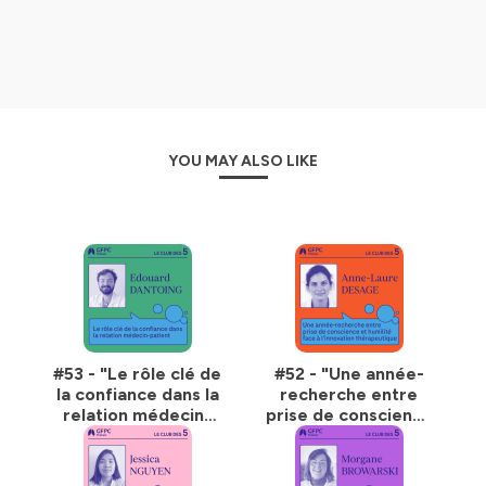
🎧 Un podcast pensé pour les soignants, les chercheurs,
les passionnés - et pour toutes les oreilles curieuses de
découvrir les coulisses du monde médical.
Hébergé par Ausha. Visitez
ausha.co/politique-de-
confidentialite
pour plus d'informations.
YOU MAY ALSO LIKE
#53 - "Le rôle clé de
#52 - "Une année-
la confiance dans la
recherche entre
relation médecin-
prise de conscience
patient" - par
et humilité face à
Edouard Dantoing
l'innovation
thérapeutique" -