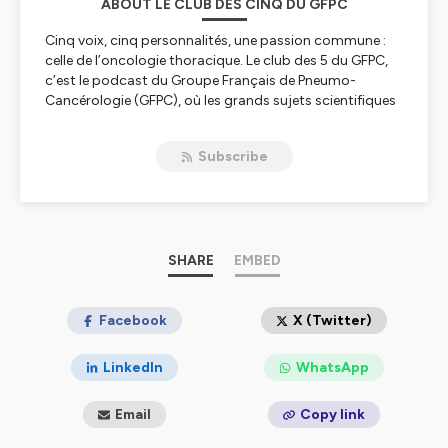
ABOUT LE CLUB DES CINQ DU GFPC
Cinq voix, cinq personnalités, une passion commune :
celle de l’oncologie thoracique.
Le club des 5 du GFPC
,
c’est le podcast du Groupe Français de Pneumo-
Cancérologie (GFPC), où les grands sujets scientifiques
rencontrent les vécus personnels de celles et ceux qui
les font avancer.
Subscribe
Dans cette saison 5, les Clémence, Anaïs, Xavier,
Léonard et Alexandre prennent un pas de côté pour
partager leurs ressentis, parcours, engagements, et
convictions. Loin des seules données et résultats
d’études, ils racontent leur quotidien de clinicien·ne,
SHARE
EMBED
leurs inspirations, leurs doutes parfois - et ce que
représente, pour eux, un congrès comme l’ASCO dans
leur trajectoire professionnelle.
Facebook
X (Twitter)
Un format à la croisée de la science et de l’humain, entre
LinkedIn
WhatsApp
expertise et introspection. Pour mieux comprendre la
cancérologie thoracique… et celles et ceux qui la font
Email
Copy link
vivre.