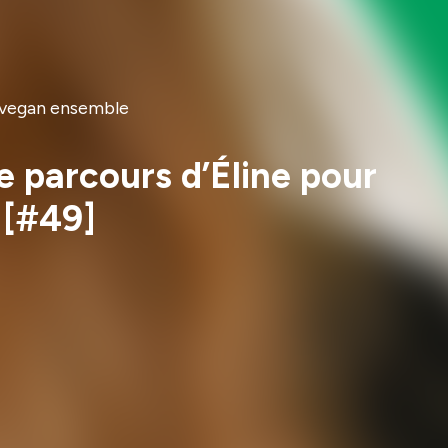
e vegan ensemble
e parcours d’Éline pour
 [#49]