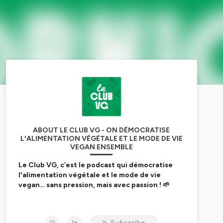
ABOUT LE CLUB VG - ON DÉMOCRATISE
L'ALIMENTATION VÉGÉTALE ET LE MODE DE VIE
VEGAN ENSEMBLE
Le Club VG, c’est le podcast qui démocratise
l'alimentation végétale et le mode de vie
vegan… sans pression, mais avec passion ! 🌱
Moi, c’est Maxime. Il y a quelques années, j’ai
complètement changé ma façon de manger. Au
Subscribe