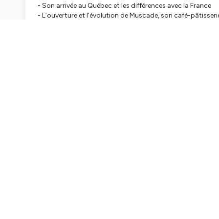
- Son arrivée au Québec et les différences avec la France
- L’ouverture et l’évolution de Muscade, son café-pâtisseri
- Comment gérer une boutique qui grandit (trop) vite – et 
- Son retour à la création de contenu
- Comment elle a conçu son nouveau livre La Table d’Éline :
Un épisode plein de douceur qui montre qu’on peut change
- - -
⚡️ Profite de -5% sur ta commande Koro avec le code CLU
- - -
Merci à Éline pour cet échange. Retrouve-la sur
Instagram
📚 Son nouveau livre :
La Table d'Éline
📱
Son application pour découvrir la cuisine végétale
Épisode complémentaire :
Les défis d'une épicerie végane
- - -