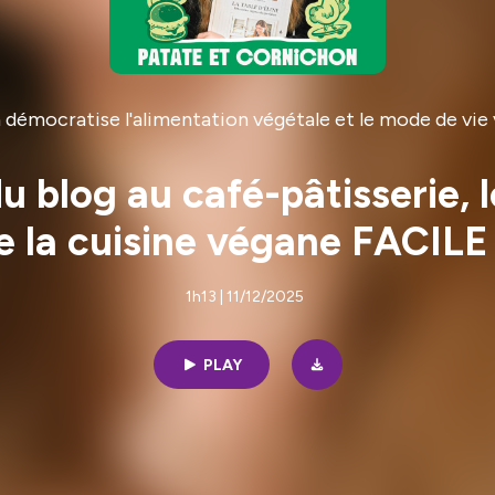
 démocratise l'alimentation végétale et le mode de vi
u blog au café-pâtisserie, l
e la cuisine végane FACILE
1h13 | 11/12/2025
PLAY