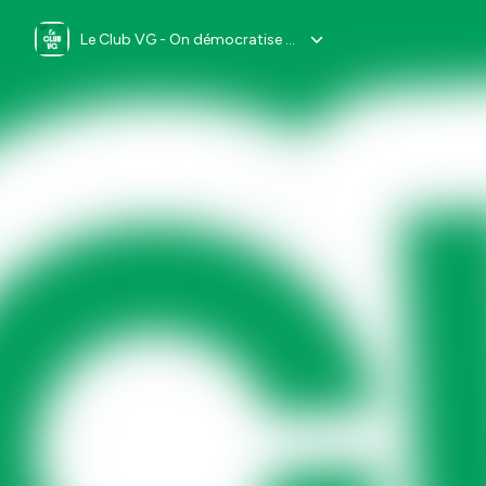
Le Club VG - On démocratise l'alimentation végétale et le mode de vie vegan ensemble