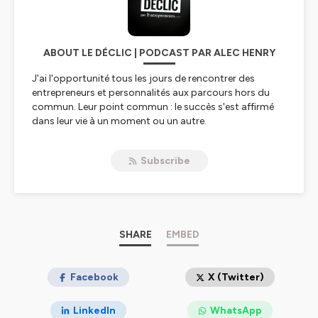
ABOUT LE DÉCLIC | PODCAST PAR ALEC HENRY
J'ai l'opportunité tous les jours de rencontrer des
entrepreneurs et personnalités aux parcours hors du
commun. Leur point commun : le succès s'est affirmé
dans leur vie à un moment ou un autre.
Cela m'a confirmé que la réussite tient souvent à une
seule décision, à un fait, un Déclic.
Subscribe
Chaque épisode est réalisé pour vous inspirer, mais
aussi pour vous offrir du contenu qui vous permettra
peut-être, vous aussi, d'avoir Le Déclic qui fera toute la
différence.
Site officiel du Podcast Le Déclic :
SHARE
EMBED
https://podcastledeclic.fr/
Hébergé par Ausha. Visitez
Facebook
ausha.co/politique-de-
X (Twitter)
confidentialite
pour plus d'informations.
LinkedIn
WhatsApp