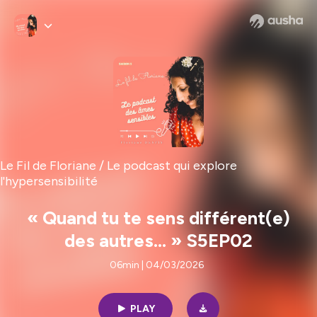
Le Fil de Floriane / Le podcast qui explore
l'hypersensibilité
« Quand tu te sens différent(e)
des autres... » S5EP02
06min | 04/03/2026
PLAY