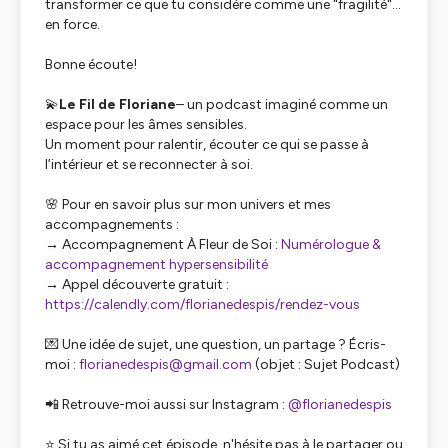
transformer ce que tu considère comme une "fragilité"…
en force.
Bonne écoute!
💫
Le Fil de Floriane
– un podcast imaginé comme un
espace pour les âmes sensibles.
Un moment pour ralentir, écouter ce qui se passe à
l’intérieur et se reconnecter à soi.
🌸 Pour en savoir plus sur mon univers et mes
accompagnements :
→ Accompagnement
À Fleur de Soi
:
Numérologue &
accompagnement hypersensibilité
→ Appel découverte gratuit :
https://calendly.com/florianedespis/rendez-vous
💌 Une idée de sujet, une question, un partage ? Écris-
moi :
florianedespis@gmail.com
(objet : Sujet Podcast)
📲 Retrouve-moi aussi sur Instagram :
@florianedespis
⭐ Si tu as aimé cet épisode, n'hésite pas à le partager ou