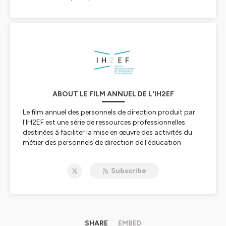
ABOUT LE FILM ANNUEL DE L'IH2EF
Le film annuel des personnels de direction produit par
l'IH2EF est une série de ressources professionnelles
destinées à faciliter la mise en œuvre des activités du
métier des personnels de direction de l'éducation
nationale.
Ce podcast apporte une vision complémentaire aux
Subscribe
fiches du film annuel, à travers l'intervention d'experts
des thématiques abordées.
Hébergé par Ausha. Visitez
ausha.co/politique-de-
confidentialite
pour plus d'informations.
SHARE
EMBED