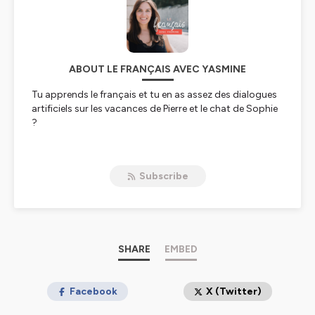
ABOUT LE FRANÇAIS AVEC YASMINE
Tu apprends le français et tu en as assez des dialogues
artificiels sur les vacances de Pierre et le chat de Sophie
?
Bienvenue.
Subscribe
Ici, on ne parle plus français comme un livre. On parle le
français de la vraie vie.
Celui qu'on entend dans la rue, dans les médias, au
travail, dans les livres, dans les débats et autour d'un
verre entre amis.
SHARE
EMBED
Chaque semaine, je t'emmène explorer la langue
française à travers la culture, l'histoire, la gastronomie,
Facebook
X (Twitter)
les traditions, les expressions, les scandales politiques,