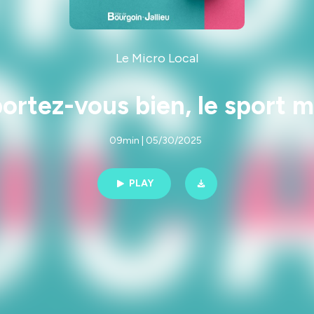
Le Micro Local
portez-vous bien, le sport 
09min | 05/30/2025
PLAY