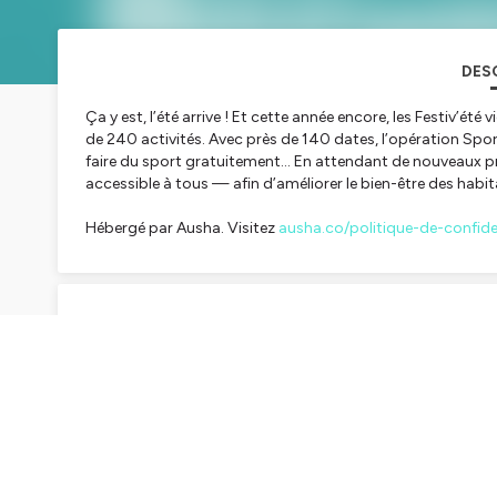
DES
Ça y est, l’été arrive ! Et cette année encore, les Festiv’été
de 240 activités. Avec près de 140 dates, l’opération Spo
faire du sport gratuitement... En attendant de nouveaux pr
accessible à tous — afin d’améliorer le bien-être des habit
Hébergé par Ausha. Visitez
ausha.co/politique-de-confiden
TRAN
Speaker #0
Ça y est, l'été arrive et cette année encore, l
avec plus de 240 activités, dont près de 140
efficace du terme, le plus ramblaisien,
Speaker #1
c'est pas énorme dans le côté lourd,
Speaker #0
c'est énorme au niveau de la réalité. Compos
que quintuplé pour cette édition. Une progr
See more
rangs de la ville d'une éducatrice sportive sp