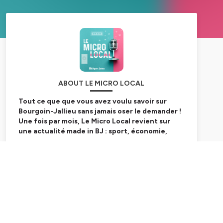
ABOUT LE MICRO LOCAL
Tout ce que que vous avez voulu savoir sur
Bourgoin-Jallieu sans jamais oser le demander !
Une fois par mois, Le Micro Local revient sur
une actualité made in BJ : sport, économie,
événement, vie quotidienne... Ecoutez l'info
qui vous intéresse sur la ville du Nord-Isère. En
Subscribe
lien avec le magazine municipal
Nouvelles.
Hébergé par Ausha. Visitez
ausha.co/politique-de-
confidentialite
pour plus d'informations.