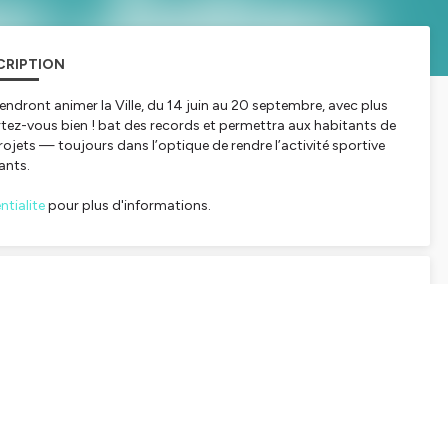
CRIPTION
 viendront animer la Ville, du 14 juin au 20 septembre, avec plus
rtez-vous bien ! bat des records et permettra aux habitants de
ojets — toujours dans l’optique de rendre l’activité sportive
ants.
tialite
pour plus d'informations.
SCRIPTION
es festivités viendront animer la ville du 14 juin au 20 septembre
 dates pour l'opération Sportez-vous bien. C'est le plus
ée d'une quarantaine d'activités en 2024, l'opération a plus
ession rendue possible notamment grâce à l'arrivée dans les
écialisée dans le sport santé.