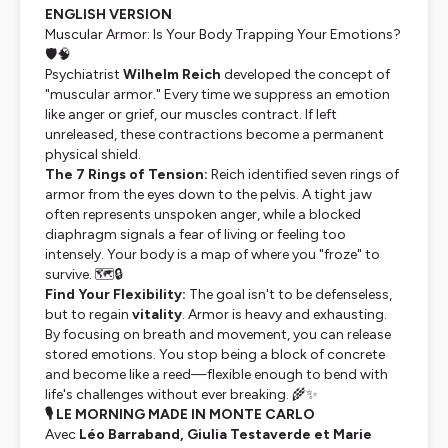
ENGLISH VERSION
Muscular Armor: Is Your Body Trapping Your Emotions?
🛡️🧠
Psychiatrist
Wilhelm Reich
developed the concept of
"muscular armor." Every time we suppress an emotion
like anger or grief, our muscles contract. If left
unreleased, these contractions become a permanent
physical shield.
The 7 Rings of Tension:
Reich identified seven rings of
armor from the eyes down to the pelvis. A tight jaw
often represents unspoken anger, while a blocked
diaphragm signals a fear of living or feeling too
intensely. Your body is a map of where you "froze" to
survive. 🗺️🔒
Find Your Flexibility:
The goal isn't to be defenseless,
but to regain
vitality
. Armor is heavy and exhausting.
By focusing on breath and movement, you can release
stored emotions. You stop being a block of concrete
and become like a reed—flexible enough to bend with
life's challenges without ever breaking. 🌾✨
🎙 LE MORNING MADE IN MONTE CARLO
Avec
Léo Barraband, Giulia Testaverde et Marie