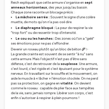
Reich expliquait que cette armure s'organise en
sept
anneaux horizontaux
, des yeux jusqu'au bassin.
Chaque zone raconte un blocage précis :
La mâchoire serrée :
Souvent le signe d'une colère
muette, de mots qu'on n'a pas osé dire.
Le diaphragme bloqué :
La peur de respirer la vie
"trop fort" ou de ressentir trop d'intensité.
Le cou ou les hanches :
Des zones où l'on a "gelé"
ses émotions pour ne pas s'effondrer.
Devenir un roseau plutôt qu'un bloc de béton
🌾✨
La grande crainte est souvent de se sentir "à nu" sans
cette armure. Mais l'objectif n'est pas d'être sans
défense, c'est de retrouver de la
souplesse
. Une armure,
c'est lourd, c'est rigide et c'est épuisant pour le système
nerveux. En travaillant sur le souffle et le mouvement, on
aide le muscle à « lâcher » l'émotion stockée. On ne perd
pas sa protection, on gagne en
vitalité
. On devient
comme le roseau : capable de plier face aux tempêtes
de la vie, sans jamais rompre. Libérer son corps, c’est
enfin s’autoriser à respirer à plein poumons !