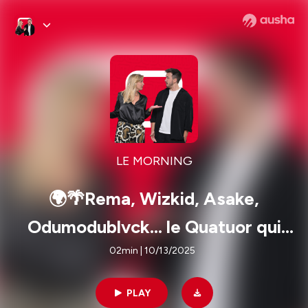
LE MORNING
🌍🌴Rema, Wizkid, Asake,
Odumodublvck… le Quatuor qui
fait bouger le Nigéria 🔥
02min | 10/13/2025
PLAY