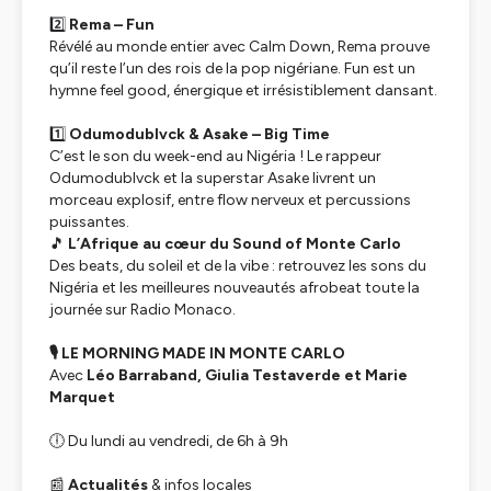
2️⃣
Rema – Fun
Révélé au monde entier avec
Calm Down
, Rema prouve
qu’il reste l’un des rois de la pop nigériane.
Fun
est un
hymne feel good, énergique et irrésistiblement dansant.
1️⃣
Odumodublvck & Asake – Big Time
C’est le son du week-end au Nigéria ! Le rappeur
Odumodublvck et la superstar Asake livrent un
morceau explosif, entre flow nerveux et percussions
puissantes.
🎵
L’Afrique au cœur du Sound of Monte Carlo
Des beats, du soleil et de la vibe : retrouvez les sons du
Nigéria et les meilleures nouveautés afrobeat toute la
journée sur Radio Monaco.
🎙 LE MORNING MADE IN MONTE CARLO
Avec
Léo Barraband, Giulia Testaverde et Marie
Marquet
🕕 Du lundi au vendredi, de 6h à 9h
📰
Actualités
& infos locales