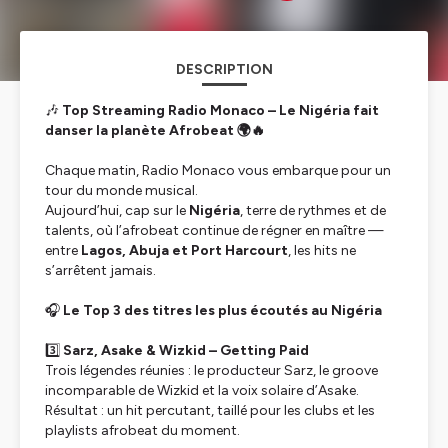
DESCRIPTION
🎶
Top Streaming Radio Monaco – Le Nigéria fait
danser la planète Afrobeat 🌍🔥
Chaque matin, Radio Monaco vous embarque pour un
tour du monde musical.
Aujourd’hui, cap sur le
Nigéria
, terre de rythmes et de
talents, où l’afrobeat continue de régner en maître —
entre
Lagos, Abuja et Port Harcourt
, les hits ne
s’arrêtent jamais.
🎧
Le Top 3 des titres les plus écoutés au Nigéria
3️⃣
Sarz, Asake & Wizkid – Getting Paid
Trois légendes réunies : le producteur Sarz, le groove
incomparable de Wizkid et la voix solaire d’Asake.
Résultat : un hit percutant, taillé pour les clubs et les
playlists afrobeat du moment.