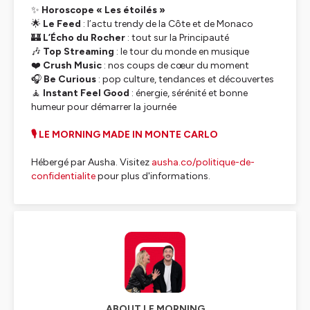
✨
Horoscope « Les étoilés »
🌟
Le Feed
: l’actu trendy de la Côte et de Monaco
🏰
L’Écho du Rocher
: tout sur la Principauté
🎶
Top Streaming
: le tour du monde en musique
❤️
Crush Music
: nos coups de cœur du moment
🎧
Be Curious
: pop culture, tendances et découvertes
🧘
Instant Feel Good
: énergie, sérénité et bonne
humeur pour démarrer la journée
🎙 LE MORNING MADE IN MONTE CARLO
Hébergé par Ausha. Visitez
ausha.co/politique-de-
confidentialite
pour plus d'informations.
ABOUT LE MORNING