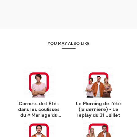
pays
❤️ Vibrez avec
Crush Music
, les coups de cœur
musicaux
🎧 Cultivez votre curiosité avec
Be Curious
version pop
culture, tendances, mode et découvertes
YOU MAY ALSO LIKE
🧘 Faites le plein de sérénité et d'énergie avec l'
Instant
Feel Good
Hébergé par Ausha. Visitez
ausha.co/politique-de-
confidentialite
pour plus d'informations.
Carnets de l'Été :
Le Morning de l'été
dans les coulisses
(la dernière) - Le
du « Mariage du
replay du 31 Juillet
Siècle » entre le
Prince Rainier III et
Grace Kelly au