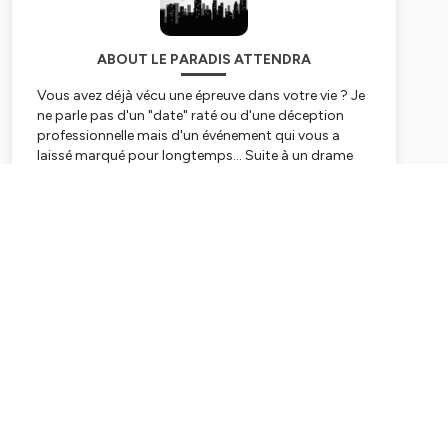
ABOUT LE PARADIS ATTENDRA
Vous avez déjà vécu une épreuve dans votre vie ? Je
ne parle pas d'un "date" raté ou d'une déception
professionnelle mais d'un événement qui vous a
laissé marqué pour longtemps... Suite à un drame
personnel, pour me reconstruire, j'ai décidé d'aller à
la rencontre de gens tous différents et
Subscribe
passionnants qui me parlent de leurs croyances, de
spiritualité et de religion. Il m'expliquent ce qui les
aide à avancer dans la vie, leurs sources de joie... Un
podcast à partager ensemble pour nous consoler,
nous émouvoir et nous inspirer ! Bonne écoute !
Hébergé par Ausha. Visitez
ausha.co/politique-de-
confidentialite
pour plus d'informations.