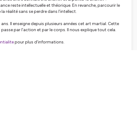
ce reste intellectuelle et théorique. En revanche, parcourir le
réalité sans se perdre dans l’intellect.
 ans. Il enseigne depuis plusieurs années cet art martial. Cette
i passe par l’action et par le corps. Il nous explique tout cela.
tialite
pour plus d'informations.
SHARE
EMBED
Facebook
X (Twitter)
LinkedIn
WhatsApp
Email
Copy link