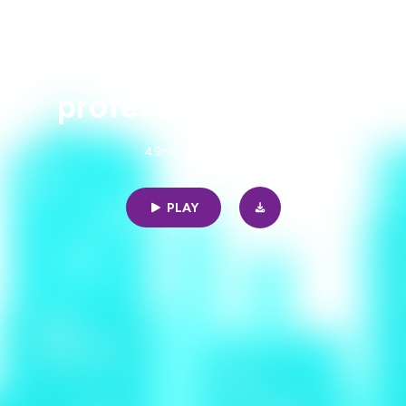
Le paradis attendra
x, voie philosophique et sp
professeur d'Aïkido
49min | 10/15/2023
PLAY