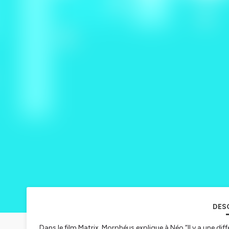
DES
Dans le film Matrix, Morphéus explique à Néo “Il y a une dif