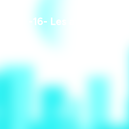
-16- Les arts martiau