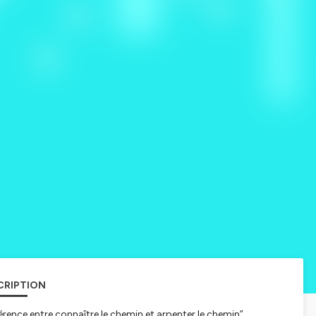
CRIPTION
férence entre connaître le chemin et arpenter le chemin”.