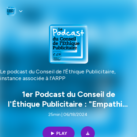
Le podcast du Conseil de l’Éthique Publicitaire,
instance associée à l'ARPP
1er Podcast du Conseil de
l'Éthique Publicitaire : "Empathie,
bien-pensance, conformisme : où
25min | 06/18/2024
va la pub ?"
PLAY