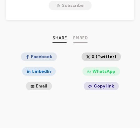
Subscribe
Hébergé par Ausha. Visitez
ausha.co/politique-de-
confidentialite
pour plus d'informations.
SHARE
EMBED
Facebook
X (Twitter)
LinkedIn
WhatsApp
Email
Copy link