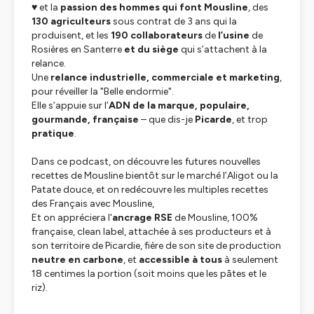
♥️ et la
passion des hommes qui font Mousline
, des
130 agriculteurs
sous contrat de 3 ans qui la
produisent, et les
190 collaborateurs
de
l’usine
de
Rosières en Santerre
et du siège
qui s’attachent à la
relance.
Une
relance industrielle, commerciale et marketing
,
pour réveiller la "Belle endormie".
Elle s’appuie sur l’
ADN de la marque, populaire,
gourmande, française
– que dis-je
Picarde
, et trop
pratique
.
Dans ce podcast, on découvre les futures nouvelles
recettes de Mousline bientôt sur le marché l’Aligot ou la
Patate douce, et on redécouvre les multiples recettes
des Français avec Mousline,
Et on appréciera l'
ancrage RSE
de Mousline, 100%
française, clean label, attachée à ses producteurs et à
son territoire de Picardie, fière de son site de production
neutre en carbone
, et
accessible à tous
à seulement
18 centimes la portion (soit moins que les pâtes et le
riz).