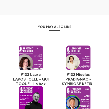
YOU MAY ALSO LIKE
#133 Laure
#132 Nicolas
LAPOSTOLLE - QUI
PRADIGNAC -
TOQUE - La box
SYMBIOSE KEFIR -
repas française,
Les secrets de la
pour bien manger,
fermentation du
cuisiner,
Kefir de fruits
consommer