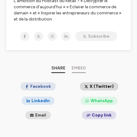
L'ambition du Podcast du Retail ? « Décrypter le
commerce d’aujourd’hui » « Eclairer le commerce de
demain » et « Inspirer les entrepreneurs du commerce »
et de la distribution
Plus d'infos sur www.lepodcastduretail.fr
Subscribe
Le Podcast du Retail est propulsé par Retail&Detail ,
Cabinet de conseil et de formation aux metiers du
commerce
Hébergé par Ausha. Visitez
ausha.co/politique-de-
confidentialite
pour plus d'informations.
SHARE
EMBED
Facebook
X (Twitter)
LinkedIn
WhatsApp
Email
Copy link