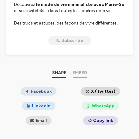
Découvrez
le mode de vie minimaliste avec Marie-So
et ses invité(e)s... dans toutes les sphères de la vie!
Des trucs et astuces, des façons de vivre différentes,
des invités exceptionnels et plus encore! :-)
Subscribe
Le minimalisme, l'optimisation des espaces et le
processus de désencombrement sont les champs
d'expertise de
Marie- Sophie Berruex.
Un podcast présenté par Marie-So La Minimaliste.
Facebook
SHARE
EMBED
Instagram
LinkedIn
Site web
Facebook
X (Twitter)
Youtube
LinkedIn
WhatsApp
Hébergé par Ausha. Visitez
ausha.co/politique-de-
confidentialite
pour plus d'informations.
Email
Copy link