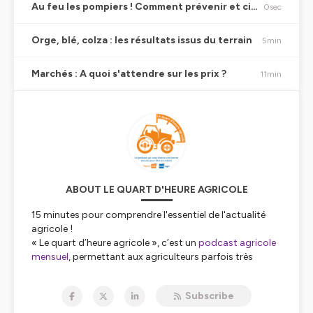
Au feu les pompiers ! Comment prévenir et circonscrire un feu de moisson ?
0sec
Orge, blé, colza : les résultats issus du terrain
5min
Marchés : A quoi s'attendre sur les prix ?
11min
ABOUT LE QUART D'HEURE AGRICOLE
15 minutes pour comprendre l'essentiel de l'actualité
agricole !
« Le quart d’heure agricole », c’est un
podcast agricole
mensuel
, permettant aux agriculteurs parfois très
occupés par leurs travaux d'écouter quand ils le
peuvent (dans le tracteur, la salle de traite, au bureau,
Subscribe
ou même dans la voiture...) du contenu spécifiquement
fait pour eux. Réalisée pour et parfois avec les