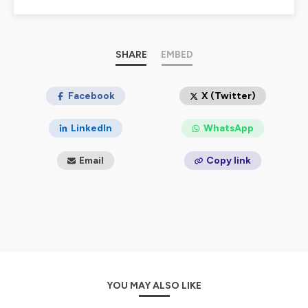
agriculteurs, cette émission peut également intéresser
toute personne qui souhaite découvrir le monde
agricole au plus près de sa réalité.
Seront abordées des thématiques telles que marchés
SHARE
EMBED
agricoles, le machinisme et les sujets agricoles du
moment, à travers des décryptages, des témoignages
et des partages d'expérience.
Facebook
X (Twitter)
Cultivez vos connaissances en agriculture en 1/4
d'heure chaque mois !
LinkedIn
WhatsApp
Ce podcast vous est proposé par
Terre-net.fr
et
Web-
agri.fr
Email
Copy link
Hébergé par Ausha. Visitez
ausha.co/politique-de-
confidentialite
pour plus d'informations.
YOU MAY ALSO LIKE