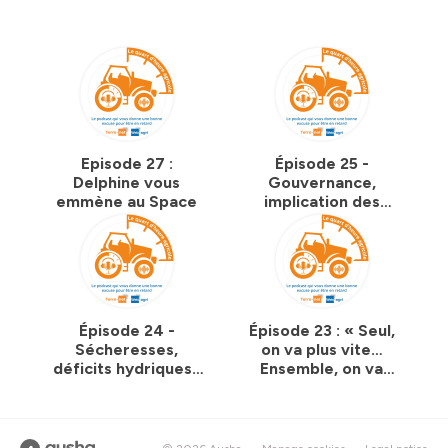
Episode 27 :
Épisode 25 -
Delphine vous
Gouvernance,
emmène au Space
implication des
jeunes, des
femmes... Les
coopératives
agricoles en quête
de renouveau
Épisode 24 -
Épisode 23 : « Seul,
Sécheresses,
on va plus vite…
déficits hydriques :
Ensemble, on va
Quels leviers pour
plus loin ! »
mieux gérer la
ressource en eau