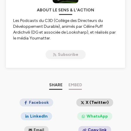
ABOUT LE SENS & L'ACTION
Les Podcasts du C3D (Collège des Directeurs du
Développement Durable), animés par Céline Puff
Ardichvili (DG et associée de Looksharp), et réalisés par
le média Youmatter.
Hébergé par Ausha. Visitez
ausha.co/politique-de-
Subscribe
confidentialite
pour plus d'informations.
SHARE
EMBED
Facebook
X (Twitter)
LinkedIn
WhatsApp
Email
Copy link