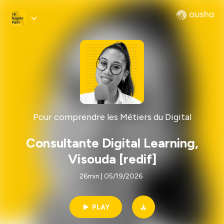
Pour comprendre les Métiers du Digital
Consultante Digital Learning,
Visouda [redif]
26min | 05/19/2026
PLAY