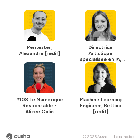
Pentester,
Directrice
Alexandre [redif]
Artistique
spécialisée en IA,
Joséphine [redif]
#108 Le Numérique
Machine Learning
Responsable -
Engineer, Bettina
Alizée Colin
[redif]
© 2026 Ausha
Legal notice