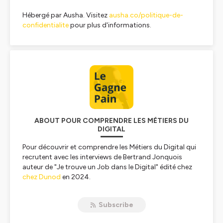
Hébergé par Ausha. Visitez
ausha.co/politique-de-
confidentialite
pour plus d'informations.
ABOUT POUR COMPRENDRE LES MÉTIERS DU
DIGITAL
Pour découvrir et comprendre les Métiers du Digital qui
recrutent avec les interviews de Bertrand Jonquois
auteur de "Je trouve un Job dans le Digital" édité chez
chez Dunod
en 2024.
Nos Interviews donnent la parole aux professionnels du
numérique pour expliquer le quotidien de ces métiers.
Subscribe
Nous respectons la parité et favorisons l'inclusion dans
nos interviews, en donnant la parole à tous pour