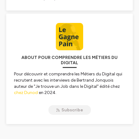
ABOUT POUR COMPRENDRE LES MÉTIERS DU
DIGITAL
Pour découvrir et comprendre les Métiers du Digital qui
recrutent avec les interviews de Bertrand Jonquois
auteur de "Je trouve un Job dans le Digital" édité chez
chez Dunod
en 2024.
Nos Interviews donnent la parole aux professionnels du
numérique pour expliquer le quotidien de ces métiers.
Subscribe
Nous respectons la parité et favorisons l'inclusion dans
nos interviews, en donnant la parole à tous pour
favoriser l'employabilité dans tous les métiers du
Digital.
Retrouvez tous les métiers de la Data et de l'IA, de la