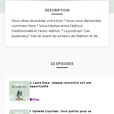
DESCRIPTION
Vous rêvez de publier votre livre ? Vous vous demandez
comment faire ? Vous hésitez entre l'édition
traditionnelle et l'auto-édition ? Le podcast "Les
audacieux" met en avant les acteurs de l'édition et de
l'auto-édition qui ont cassé les codes pour trouver leur
place dans le coeur des lecteurs. Ce podcast est
l'occasion de partager des expériences et des idées
mais aussi de proposer des stratégies et des débats
autour du livre.
22 EPISODES
Moi, c'est Judy, éditrice indépendante. J'accompagne
depuis 2020 les auteurs auto-édités et je suis heureuse
de vous accueillir sur ce podcast. Pour plus d'infos,
2. Laure Enza : chaque rencontre est une
opportunité
retrouvez-moi instagram
@editions_artis
ou sur le site
autoeditionartis.com
.
Play
Hébergé par Ausha. Visitez
ausha.co/politique-de-
confidentialite
pour plus d'informations.
1. Ophélie Courtain : tout quitter pour se