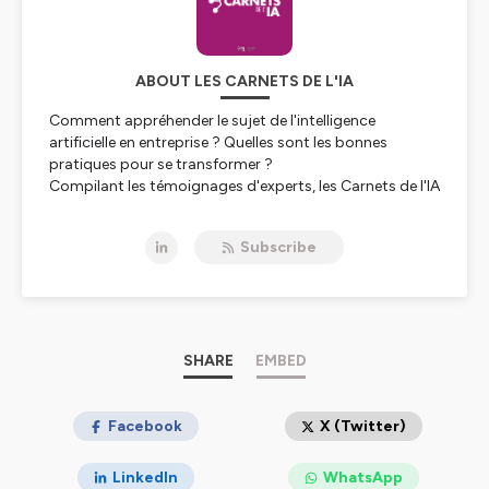
ABOUT LES CARNETS DE L'IA
Comment appréhender le sujet de l'intelligence
artificielle en entreprise ? Quelles sont les bonnes
pratiques pour se transformer ?
Compilant les témoignages d'experts, les Carnets de l'IA
permettent d'identifier, étape par étape, les conditions
de réussite, freins et leviers pour intégrer l'IA dans son
Subscribe
organisation
Hébergé par Ausha. Visitez
ausha.co/politique-de-
confidentialite
pour plus d'informations.
SHARE
EMBED
Facebook
X (Twitter)
LinkedIn
WhatsApp