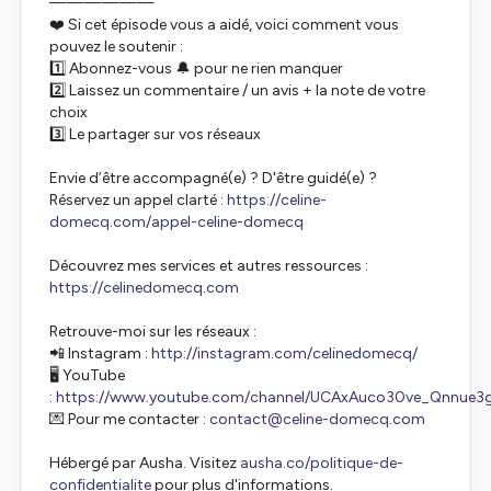
——————
❤️ Si cet épisode vous a aidé, voici comment vous
pouvez le soutenir :
1️⃣ Abonnez-vous 🔔 pour ne rien manquer
2️⃣ Laissez un commentaire / un avis + la note de votre
choix
3️⃣ Le partager sur vos réseaux
Envie d’être accompagné(e) ? D'être guidé(e) ?
Réservez un appel clarté :
https://celine-
domecq.com/appel-celine-domecq
Découvrez mes services et autres ressources :
https://celinedomecq.com
Retrouve-moi sur les réseaux :
📲 Instagram :
http://instagram.com/celinedomecq/
🖥️ YouTube
:
https://www.youtube.com/channel/UCAxAuco30ve_Qnnue
💌 Pour me contacter :
contact@celine-domecq.com
Hébergé par Ausha. Visitez
ausha.co/politique-de-
confidentialite
pour plus d'informations.