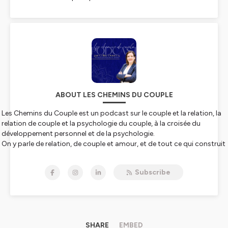
ABOUT LES CHEMINS DU COUPLE
Les Chemins du Couple est un podcast sur le couple et la relation, la
relation de couple et la psychologie du couple, à la croisée du
développement personnel et de la psychologie.
On y parle de relation, de couple et amour, et de tout ce qui construit
une relation saine, au quotidien, dans la vie de couple.
Je suis Céline Domecq, thérapeute et coach depuis plus de 15 ans,
Subscribe
spécialisée dans les dynamiques de la relation amoureuse, de la
relation à soi et de la relation familiale.
Chaque semaine, je vous aide à comprendre ce qui se joue dans le
couple quand la connexion se fragilise, quand une crise de couple
s’installe, ou quand une relation toxique abîme l’estime de soi et la
sécurité intérieure.
SHARE
EMBED