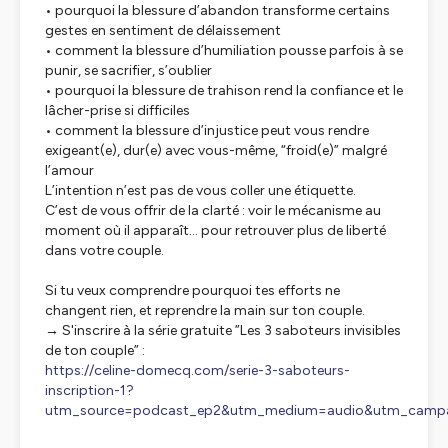
• pourquoi la blessure d’abandon transforme certains
gestes en sentiment de délaissement
• comment la blessure d’humiliation pousse parfois à se
punir, se sacrifier, s’oublier
• pourquoi la blessure de trahison rend la confiance et le
lâcher-prise si difficiles
• comment la blessure d’injustice peut vous rendre
exigeant(e), dur(e) avec vous-même, “froid(e)” malgré
l’amour
L’intention n’est pas de vous coller une étiquette.
C’est de vous offrir de la clarté : voir le mécanisme au
moment où il apparaît… pour retrouver plus de liberté
dans votre couple.
Si tu veux comprendre pourquoi tes efforts ne
changent rien, et reprendre la main sur ton couple.
→ S'inscrire à la série gratuite ”
Les 3 saboteurs invisibles
de ton couple”
:
https://celine-domecq.com/serie-3-saboteurs-
inscription-1?
utm_source=podcast_ep2&utm_medium=audio&utm_campai