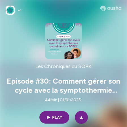
Les Chroniques du SOPK
Episode #30: Comment gérer son
cycle avec la symptothermie
quand on a un SOPK?
44min | 01/31/2025
PLAY