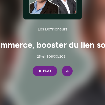
Les Défricheurs
mmerce, booster du lien so
25min | 06/30/2021
PLAY