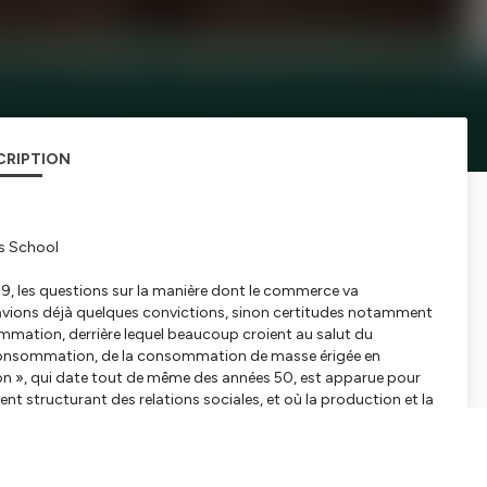
CRIPTION
ss School
19, les questions sur la manière dont le commerce va
 avions déjà quelques convictions, sinon certitudes notamment
mmation, derrière lequel beaucoup croient au salut du
r consommation, de la consommation de masse érigée en
on », qui date tout de même des années 50, est apparue pour
t structurant des relations sociales, et où la production et la
ire des besoins élémentaires, mais à répondre à des désirs,
onsommables.
n, créant le jeun ou l’abstinence sans que nous en mourrions,
 perdue, non pas celle de choisir parmi une foule de produit,