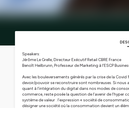
DES
Speakers:
Jérôme Le Grelle, Directeur Exécutif Retail CBRE France
Benoît Heilbrunn, Professeur de Marketing à l’ESCP Busine
Avec les bouleversements générés par la crise de la Covid 
devoir/pouvoir se reconstruire sont nombreuses. Si nous
quant à l’intégration du digital dans nos modes de conso
commerce, reste posée la question de l’avenir de l’hype
système de valeur : l’expression « société de consommati
désigner une société où la consommation devient un élémen
consommation ne sont plus uniquement destinées à satisfa
auxquels on peut associer les notions d’éphémère, de c
La Covid 19 est passée par là, régulant notre consommatio
au contraire ; le consommateur a (re) découvert une liberté