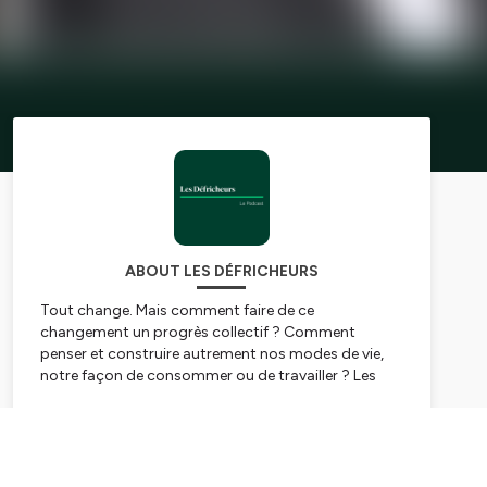
ABOUT LES DÉFRICHEURS
Tout change. Mais comment faire de ce
changement un progrès collectif ? Comment
penser et construire autrement nos modes de vie,
notre façon de consommer ou de travailler ? Les
Défricheurs, c’est un podcast qui explore la ville,
l’immobilier et ses usages, entre signaux faibles et
Subscribe
mutations profondes. C’est une série d’entretiens
prospectifs entre experts immobiliers et penseurs
du monde de demain : philosophes, économistes ou