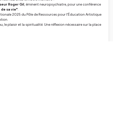
seur Roger Gil
, éminent neuropsychiatre, pour une conférence
 de sa vie"
.
ationale 2025 du Pôle de Ressources pour l'Éducation Artistique
ation.
 le plaisir et la spiritualité. Une réflexion nécessaire sur la place
tialite
pour plus d'informations.
SHARE
EMBED
Facebook
X (Twitter)
LinkedIn
WhatsApp
Email
Copy link