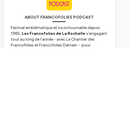
ABOUT FRANCOFOLIES PODCAST
Festival emblématique et incontournable depuis
1985,
Les Francofolies de La Rochelle
s’engagent
tout au long de l’année - avec
Le Chantier des
Francofolies
et
Francofolies Demain
- pour
promouvoir la scène française sous toutes ses
formes et auprès de tous les publics. Pendant le
Subscribe
Festival ; des conférences, rencontres et débats
autour de divers thématiques et invités sont
proposés aux festivaliers pour décrypter ensemble
la scène française et ses acteurs.
Hébergé par Ausha. Visitez
ausha.co/politique-de-
confidentialite
pour plus d'informations.