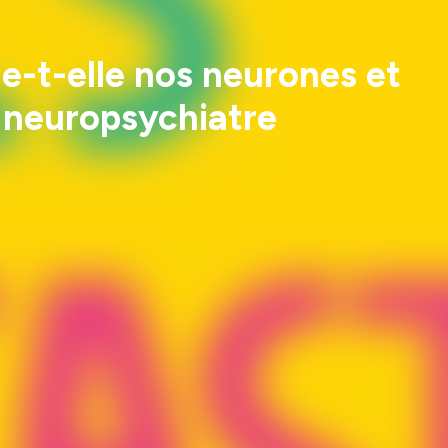
le-t-elle nos neurones et
, neuropsychiatre