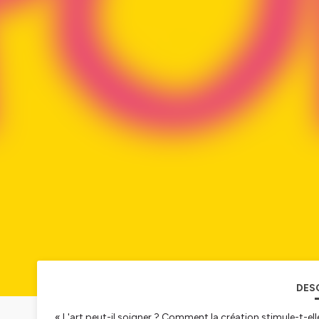
DES
« L'art peut-il soigner ? Comment la création stimule-t-e