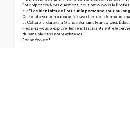
Pour répondre à ces questions, nous retrouvons le
Profes
sur
"Les bienfaits de l'art sur la personne tout au long
Cette intervention a marqué l'ouverture de la formation n
et Culturelle, durant la Grande Semaine Francofolies Éduc
Préparez-vous à explorer les liens fascinants entre le cerveau,
du sensible dans notre existence.
Bonne écoute !
Hébergé par Ausha. Visitez
ausha.co/politique-de-confiden