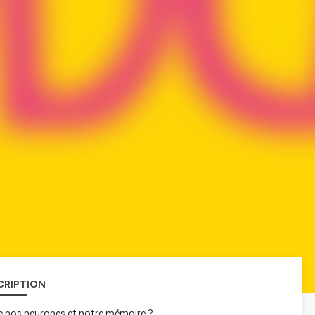
CRIPTION
lle nos neurones et notre mémoire ?