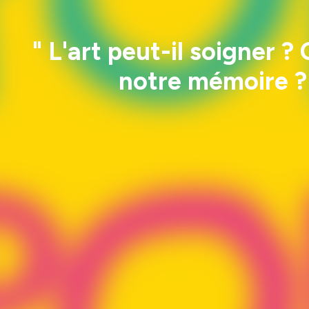
" L'art peut-il soigner 
notre mémoire ? 