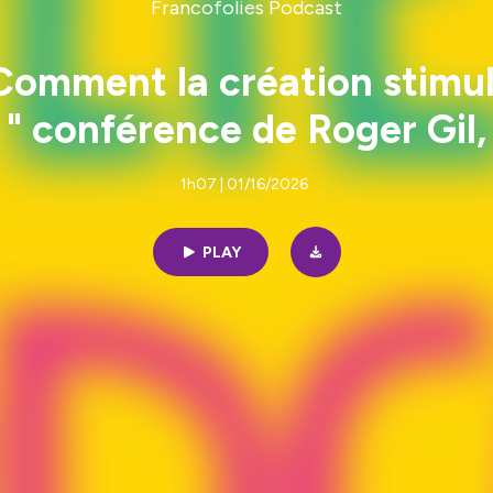
Francofolies Podcast
? Comment la création stimu
" conférence de Roger Gil
1h07 | 01/16/2026
PLAY