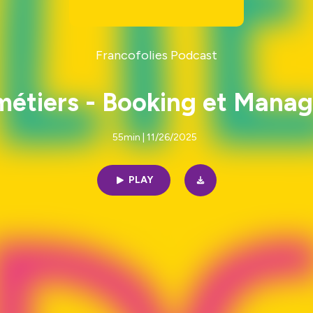
Francofolies Podcast
métiers - Booking et Manag
55min | 11/26/2025
PLAY