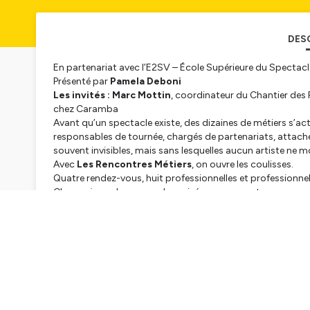
DES
En partenariat avec l’E2SV – École Supérieure du Spectacl
Présenté par
Pamela Deboni
Les invités : Marc Mottin
, coordinateur du Chantier des 
chez Caramba
Avant qu’un spectacle existe, des dizaines de métiers s’a
responsables de tournée, chargés de partenariats, attach
souvent invisibles, mais sans lesquelles aucun artiste ne m
Avec
Les Rencontres Métiers
, on ouvre les coulisses.
Quatre rendez-vous, huit professionnelles et professionne
Chaque jour, deux regards croisés pour raconter un parcou
d’intuitions et de choix déterminants. On y parle de traject
ce qui anime ces métiers, ce qui les transforme, ce qui les 
Un espace pour comprendre comment se fabrique un conc
programme une salle… et surtout, pour poser vos questions à 
Un rendez-vous pour éclairer les coulisses, transmettre des
Hébergé par Ausha. Visitez
ausha.co/politique-de-confiden