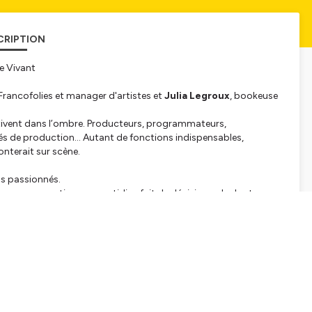
CRIPTION
e Vivant
Francofolies et manager d'artistes et
Julia Legroux
, bookeuse
ctivent dans l’ombre. Producteurs, programmateurs,
és de production… Autant de fonctions indispensables,
onterait sur scène.
ls passionnés.
rs, une vocation, un quotidien fait de décisions, de doutes,
oires, de compétences, de valeurs, de réalités très concrètes :
rend indispensables.
ert, comment se tissent des partenariats, comment se
celles et ceux qui font vivre le spectacle vivant de l’intérieur.
 repères et, peut-être, susciter des vocations.
tialite
pour plus d'informations.