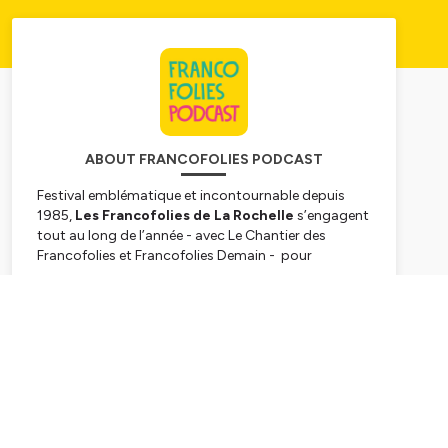
ABOUT FRANCOFOLIES PODCAST
Festival emblématique et incontournable depuis
1985,
Les Francofolies de La Rochelle
s’engagent
tout au long de l’année - avec
Le Chantier des
Francofolies
et
Francofolies Demain
- pour
promouvoir la scène française sous toutes ses
formes et auprès de tous les publics. Pendant le
Subscribe
Festival ; des conférences, rencontres et débats
autour de divers thématiques et invités sont
proposés aux festivaliers pour décrypter ensemble
la scène française et ses acteurs.
Hébergé par Ausha. Visitez
ausha.co/politique-de-