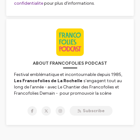
confidentialite
pour plus d'informations.
ABOUT FRANCOFOLIES PODCAST
Festival emblématique et incontournable depuis 1985,
Les Francofolies de La Rochelle
s’engagent tout au
long de l’année - avec
Le Chantier des Francofolies
et
Francofolies Demain
- pour promouvoir la scène
française sous toutes ses formes et auprès de tous les
publics. Pendant le Festival ; des conférences,
Subscribe
rencontres et débats autour de divers thématiques et
invités sont proposés aux festivaliers pour décrypter
ensemble la scène française et ses acteurs.