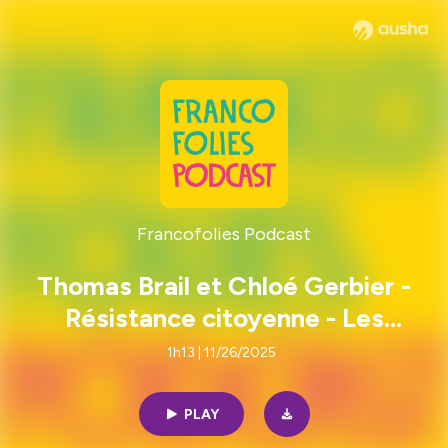
Francofolies Podcast
Thomas Brail et Chloé Gerbier -
Résistance citoyenne - Les
Conférences Citoyennes
1h13 | 11/26/2025
PLAY