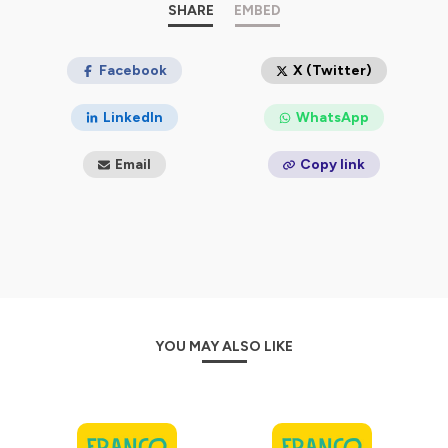
Hébergé par Ausha. Visitez
SHARE
ausha.co/politique-de-
EMBED
confidentialite
pour plus d'informations.
Facebook
X (Twitter)
LinkedIn
WhatsApp
Email
Copy link
YOU MAY ALSO LIKE