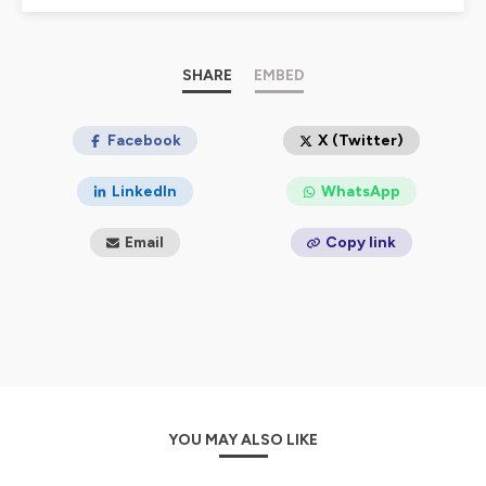
Hébergé par Ausha. Visitez
ausha.co/politique-de-
confidentialite
pour plus d'informations.
SHARE
EMBED
Facebook
X (Twitter)
LinkedIn
WhatsApp
Email
Copy link
YOU MAY ALSO LIKE