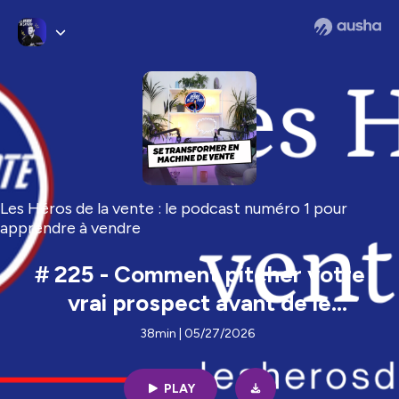
Les Héros de la vente : le podcast numéro 1 pour
apprendre à vendre
# 225 - Comment pitcher votre
vrai prospect avant de le
rencontrer avec Thomas Binant
38min | 05/27/2026
PLAY