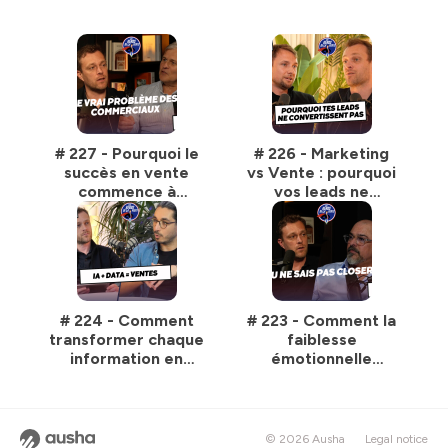
# 227 - Pourquoi le
# 226 - Marketing
succès en vente
vs Vente : pourquoi
commence à
vos leads ne
l’intérieur de soi
convertissent pas
avec François Rollin
avec Jeremy Leplu
de Smart Caller IA
# 224 - Comment
# 223 - Comment la
transformer chaque
faiblesse
information en
émotionnelle
opportunité
détruit ton taux de
commerciale avec
closing avec Pascal
Mathieu Delion de
Fitoussi
Ellisphere
© 2026 Ausha
Legal notice