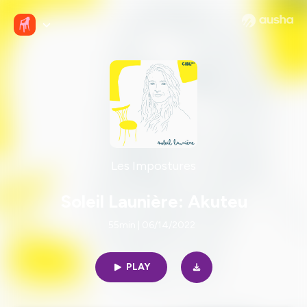
Les Impostures
Soleil Launière: Akuteu
55min | 06/14/2022
PLAY