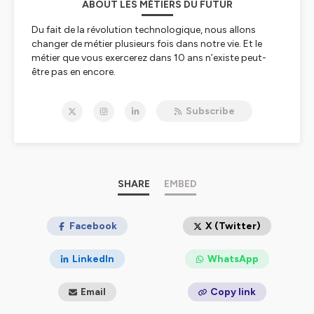
ABOUT LES MÉTIERS DU FUTUR
Du fait de la révolution technologique, nous allons
changer de métier plusieurs fois dans notre vie. Et le
métier que vous exercerez dans 10 ans n’existe peut-
être pas en encore.
Avec le podcast «Les métiers du Futur », vous allez
rencontrer des dirigeants, des entrepreneurs, des
Subscribe
chercheurs, bref des personnes inspirantes qui créent
des emplois. Ils vont partager avec vous leur parcours
et leur vision du futur de leur métier, pour vous faire
découvrir des secteurs innovants et en croissance.
Ce podcast vous est proposé par Colibri Talent,
cabinet de recrutement de dirigeants et sa fondatrice,
SHARE
EMBED
Isabelle Rouhan.
🎙 Contact :
Facebook
isabelle.rouhan@colibri-talent.com
X (Twitter)
https://www.colibri-talent.com/
LinkedIn
WhatsApp
Hébergé par Ausha. Visitez
ausha.co/politique-de-
confidentialite
pour plus d'informations.
Email
Copy link