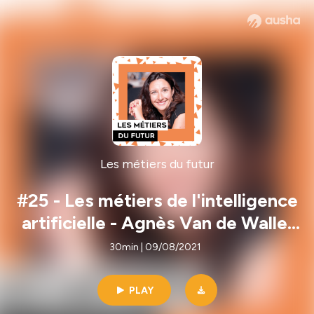
Les métiers du futur
#25 - Les métiers de l'intelligence
artificielle - Agnès Van de Walle,
Microsoft
30min | 09/08/2021
PLAY