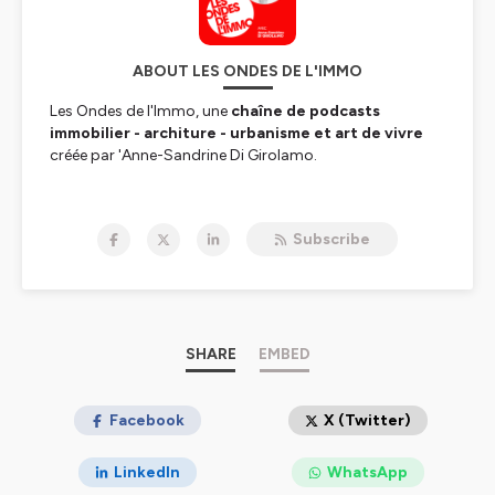
ABOUT LES ONDES DE L'IMMO
Les Ondes de l'Immo, une
chaîne de podcasts
immobilier - architure - urbanisme et art de vivre
créée par 'Anne-Sandrine Di Girolamo.
Notre site internet :
https://ondesdelimmo.com
Subscribe
Nos invités sont des experts de qualité,
expérimentés et reconnus pour leurs
compétences. Ils sont les grands dirigeants de
l'immobilier.
✉️ contact@ondesdelimmo.com
SHARE
EMBED
Crédits :
Production et réalisation : Anne-Sandrine DI GIROLAMO
/ SAS VADÉ
Facebook
X (Twitter)
Musique Episodes 1 à 27 : Dolling (Cybersdf) CC by SA
Musique Episodes 28 et suivants : SHAM. Propriété
LinkedIn
WhatsApp
exclusive des Ondes de l'Immo. Toute utilisation