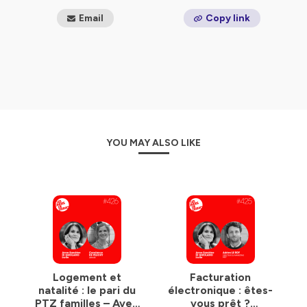
strictement interdite.
Email
Copy link
Design : Gauthier Dorgère
(c) Anne-Sandrine Di Girolamo
Hébergé par Ausha. Visitez
ausha.co/politique-de-
confidentialite
pour plus d'informations.
YOU MAY ALSO LIKE
Logement et
Facturation
natalité : le pari du
électronique : êtes-
PTZ familles – Avec
vous prêt ?