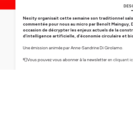
DES
Nexity organisait cette semaine son traditionnel salo
commentée pour nous au micro par Benoît Mainguy, D
occasion de décrypter les enjeux actuels de la constr
d’intelligence artificielle, d’économie circulaire et 
Une émission animée par Anne-Sandrine Di Girolamo.
📮Vous pouvez vous abonner à la newsletter
en cliquant ic
©️SAS VADE
©️Musique composée par SHAM en exclusivité - Toute utilis
©️Design : Gautier Dorgere
Hébergé par Ausha. Visitez
ausha.co/politique-de-confiden