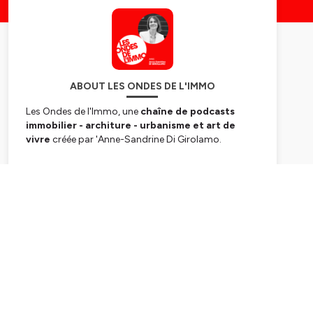
ABOUT LES ONDES DE L'IMMO
Les Ondes de l'Immo, une
chaîne de podcasts
immobilier - architure - urbanisme et art de
vivre
créée par 'Anne-Sandrine Di Girolamo.
Notre site internet :
https://ondesdelimmo.com
Subscribe
Nos invités sont des experts de qualité,
expérimentés et reconnus pour leurs
compétences. Ils sont les grands dirigeants de
l'immobilier.
✉️ contact@ondesdelimmo.com
Crédits :
Production et réalisation : Anne-Sandrine DI
GIROLAMO / SAS VADÉ