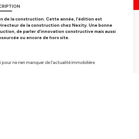
CRIPTION
n de la construction. Cette année, l’édition est
irecteur de la construction chez Nexity. Une bonne
uction, de parler d’innovation constructive mais aussi
biosourcée ou encore de hors site.
i
pour ne rien manquer de l'actualité immobilière.
ation interdite.
tialite
pour plus d'informations.