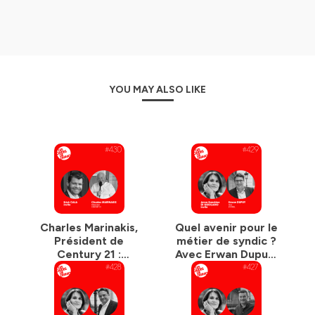
Hébergé par Ausha. Visitez
ausha.co/politique-de-
confidentialite
pour plus d'informations.
YOU MAY ALSO LIKE
Charles Marinakis,
Quel avenir pour le
Président de
métier de syndic ?
Century 21 :
Avec Erwan Dupuy,
“Certains prismes
PDG de Evoriel
ont changé”