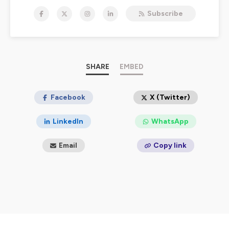
antiparasitaire. Ce rendez-vous audio et vidéo explore
Subscribe
les nombreuses facettes de ce domaine essentiel, en
mettant en lumière des experts et des professionnels
engagés dans la dératisation, la désinsectisation et la
désinfection.
Pourquoi écouter
Les P'tits rats d'Hamelin
?
Ce podcast est conçu pour répondre aux besoins des
SHARE
EMBED
professionnels, des passionnés et de toute personne
intéressée par la maîtrise des nuisibles. Que vous soyez
un technicien confirmé, un gestionnaire de services ou
Facebook
X (Twitter)
simplement curieux, vous y trouverez :
Des interviews exclusives
: Découvrez les
LinkedIn
WhatsApp
témoignages et les expériences de professionnels
expérimentés du secteur.
Email
Copy link
Des débats enrichissants
: Participez à des
discussions captivantes sur les dernières tendances,
technologies et stratégies utilisées dans la lutte contre
les nuisibles.
Des astuces pratiques
: Apprenez à améliorer vos
techniques et à optimiser vos interventions, que ce soit
pour éliminer des rongeurs, des insectes ou pour
désinfecter efficacement des espaces.