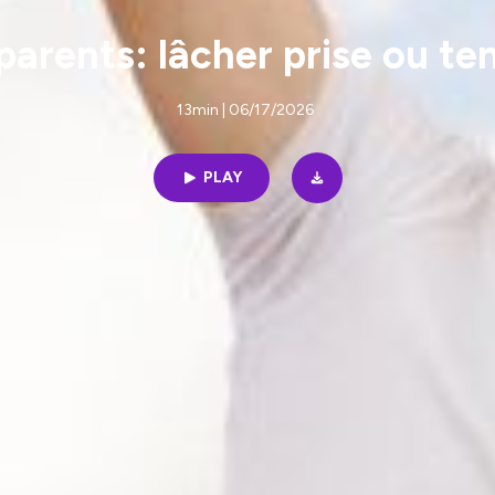
arents: lâcher prise ou te
13min | 06/17/2026
PLAY