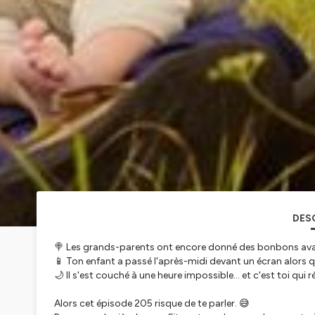
DES
🍭 Les grands-parents ont encore donné des bonbons ava
📱 Ton enfant a passé l'après-midi devant un écran alors q
🌙 Il s'est couché à une heure impossible... et c'est toi qu
Alors cet épisode 205 risque de te parler. 😅