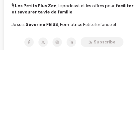
🎙
Les Petits Plus Zen
, le podcast et les offres pour
faciliter
et savourer ta vie de famille
Je suis
Séverine FEISS
, Formatrice Petite Enfance et
Facilitatrice en Parentalité après 22 ans en Maternelle REP+. Je
t’aide à mieux comprendre et apaiser les émotions de chacun,
Subscribe
retrouver du temps pour toi et installer plus d’harmonie à la
maison.
Chaque semaine, on explore la
Petite Enfance, l’Éducation
et la Communication
pour des relations familiales plus
sereines. Je te partagerais aussi mon expérience en classe de
maternelle, des découvertes apprises en formations et des
outils inédits et actionnables
facilement, créés au fil du
temps à l'école et à la maison.
🔔
Abonne-toi
et soutiens le podcast avec ⭐⭐⭐⭐⭐
Tu veux aller plus loin? RDV ici: Offres en
cours:
https://bit.ly/lespetitspluszen
Papotons:
https://www.instagram.com/lespetitspluszen.maman.sereine/