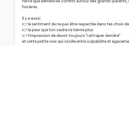
Parce que derrière les conflits autour des grands-parents,
horaires.
Il y a aussi:
👉 le sentiment de ne pas être respectée dans tes choix d
👉 la peur que ton cadre ne tienne plus
👉 l'impression de devoir toujours "rattraper derrière"
et cette petite voix qui oscille entre culpabilité et agacem
D'un côté, tu aimerais lâcher prise et de l'autre, certaine
tu cherches peut-être encore ton équilibre, et c'est normal
🎧 Dans ce nouvel épisode, on parle d'un sujet qui crée é
belles relations avec les grands-parents sans renoncer à 
Comment faire la différence entre ce qui mérite d'être assou
Et comment éviter que ces situations ne deviennent une s
supplémentaire?
💛 pas de bonne réponse universelle: il existe TON équilibre,
familiaux qui lui sont précieux.
Si ce sujet est sensible chez toi: tu n'es pas obligée de gére
Parfois, quelques ajustements, un regard extérieur ou un