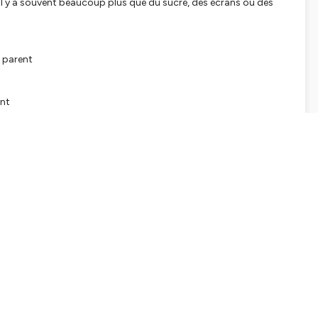
 il y a souvent beaucoup plus que du sucre, des écrans ou des
e parent
ent
s choses te semblent importantes pour le bien-être de ton enfant:
!
normément de tensions dans les familles: comment préserver de
ce qui compte vraiment pour toi?
pli... et ce qui mérite d'être clairement posé?
ource de conflits, de rancœurs ou d'épuisement
 celui qui respecte ton enfant, ton rôle de parent et les liens
r ça seule.
e séance de guidance parentale permettent de débloquer des