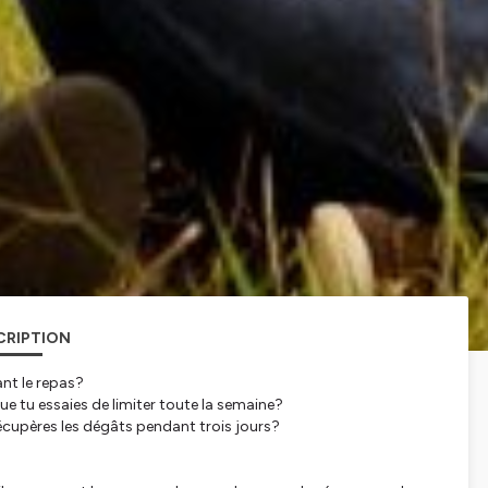
CRIPTION
nt le repas?
ue tu essaies de limiter toute la semaine?
i récupères les dégâts pendant trois jours?