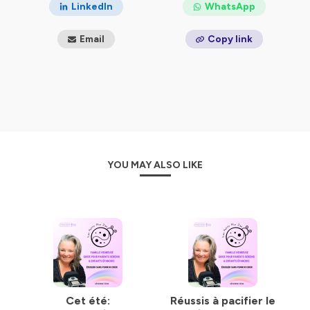
🔔
Abonne-toi
et soutiens le podcast avec ⭐⭐⭐⭐⭐
LinkedIn
WhatsApp
Tu veux aller plus loin? RDV ici: Offres en
cours:
https://bit.ly/lespetitspluszen
Email
Copy link
Papotons:
https://www.instagram.com/lespetitspluszen.maman.sereine/
🌿
Pour un monde plus zen dès l’enfance,
🎵 Crédits audio: Jason Shaw à Audionautix. com, 2015 @
Creative Commons
Hébergé par Ausha. Visitez
ausha.co/politique-de-
YOU MAY ALSO LIKE
confidentialite
pour plus d'informations.
Cet été:
Réussis à pacifier le