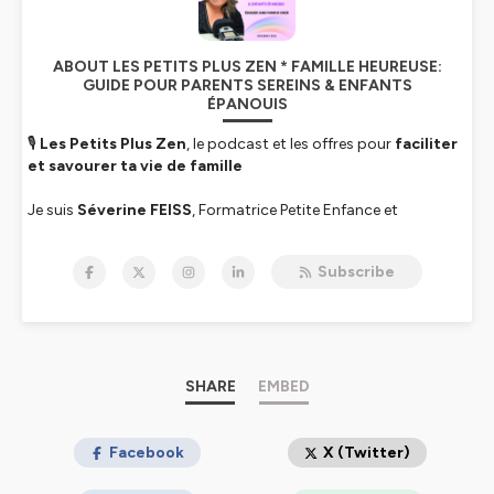
ABOUT LES PETITS PLUS ZEN * FAMILLE HEUREUSE:
GUIDE POUR PARENTS SEREINS & ENFANTS
ÉPANOUIS
🎙
Les Petits Plus Zen
, le podcast et les offres pour
faciliter
et savourer ta vie de famille
Je suis
Séverine FEISS
, Formatrice Petite Enfance et
Facilitatrice en Parentalité après 22 ans en Maternelle REP+. Je
t’aide à mieux comprendre et apaiser les émotions de chacun,
Subscribe
retrouver du temps pour toi et installer plus d’harmonie à la
maison.
Chaque semaine, on explore la
Petite Enfance, l’Éducation
et la Communication
pour des relations familiales plus
sereines. Je te partagerais aussi mon expérience en classe de
SHARE
EMBED
maternelle, des découvertes apprises en formations et des
outils inédits et actionnables
facilement, créés au fil du
temps à l'école et à la maison.
Facebook
X (Twitter)