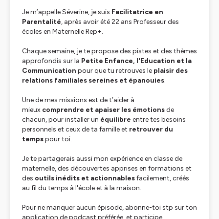
Je m’appelle Séverine, je suis
Facilitatrice en
Parentalité
, après avoir été 22 ans Professeur des
écoles en Maternelle Rep+.
Chaque semaine, je te propose des pistes et des thèmes
approfondis sur la
Petite Enfance, l'Education et la
Communication
pour que tu retrouves le
plaisir des
relations familiales sereines et épanouies
.
Une de mes missions est de t’aider à
mieux
comprendre et apaiser les émotions
de
chacun, pour installer un
équilibre
entre tes besoins
personnels et ceux de ta famille et
retrouver du
temps
pour toi.
Je te partagerais aussi mon expérience en classe de
maternelle, des découvertes apprises en formations et
des
outils inédits et actionnables
facilement, créés
au fil du temps à l'école et à la maison.
Pour ne manquer aucun épisode, abonne-toi stp sur ton
application de podcast préférée et participe