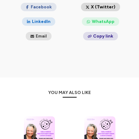
outils inédits et actionnables
facilement, créés au fil du
temps à l'école et à la maison.
Facebook
X (Twitter)
🔔
Abonne-toi
et soutiens le podcast avec ⭐⭐⭐⭐⭐
LinkedIn
WhatsApp
Tu veux aller plus loin? RDV ici: Offres en
cours:
https://bit.ly/lespetitspluszen
Email
Copy link
Papotons:
https://www.instagram.com/lespetitspluszen.maman.sereine/
🌿
Pour un monde plus zen dès l’enfance,
🎵 Crédits audio: Jason Shaw à Audionautix. com, 2015 @
Creative Commons
Hébergé par Ausha. Visitez
ausha.co/politique-de-
YOU MAY ALSO LIKE
confidentialite
pour plus d'informations.