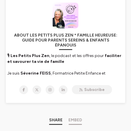
ABOUT LES PETITS PLUS ZEN * FAMILLE HEUREUSE:
GUIDE POUR PARENTS SEREINS & ENFANTS
ÉPANOUIS
🎙
Les Petits Plus Zen
, le podcast et les offres pour
faciliter
et savourer ta vie de famille
Je suis
Séverine FEISS
, Formatrice Petite Enfance et
Facilitatrice en Parentalité après 22 ans en Maternelle REP+. Je
t’aide à mieux comprendre et apaiser les émotions de chacun,
Subscribe
retrouver du temps pour toi et installer plus d’harmonie à la
maison.
Chaque semaine, on explore la
Petite Enfance, l’Éducation
et la Communication
pour des relations familiales plus
sereines. Je te partagerais aussi mon expérience en classe de
SHARE
EMBED
maternelle, des découvertes apprises en formations et des