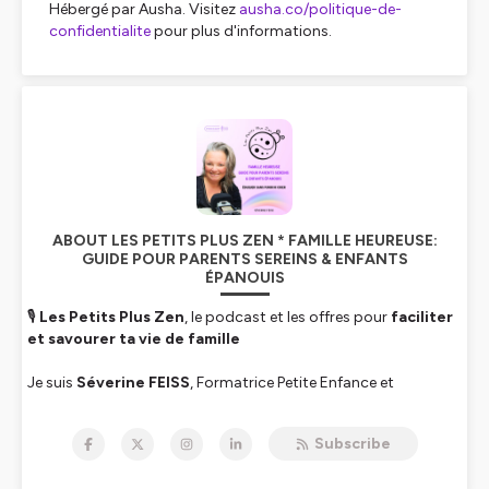
Hébergé par Ausha. Visitez
ausha.co/politique-de-
confidentialite
pour plus d'informations.
ABOUT LES PETITS PLUS ZEN * FAMILLE HEUREUSE:
GUIDE POUR PARENTS SEREINS & ENFANTS
ÉPANOUIS
🎙
Les Petits Plus Zen
, le podcast et les offres pour
faciliter
et savourer ta vie de famille
Je suis
Séverine FEISS
, Formatrice Petite Enfance et
Facilitatrice en Parentalité après 22 ans en Maternelle REP+. Je
t’aide à mieux comprendre et apaiser les émotions de chacun,
Subscribe
retrouver du temps pour toi et installer plus d’harmonie à la
maison.