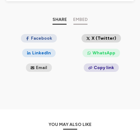
Chaque semaine, on explore la
Petite Enfance, l’Éducation
et la Communication
pour des relations familiales plus
sereines. Je te partagerais aussi mon expérience en classe de
SHARE
EMBED
maternelle, des découvertes apprises en formations et des
outils inédits et actionnables
facilement, créés au fil du
temps à l'école et à la maison.
Facebook
X (Twitter)
🔔
Abonne-toi
et soutiens le podcast avec ⭐⭐⭐⭐⭐
LinkedIn
WhatsApp
Tu veux aller plus loin? RDV ici: Offres en
cours:
https://bit.ly/lespetitspluszen
Email
Copy link
Papotons:
https://www.instagram.com/lespetitspluszen.maman.sereine/
🌿
Pour un monde plus zen dès l’enfance,
🎵 Crédits audio: Jason Shaw à Audionautix. com, 2015 @
Creative Commons
Hébergé par Ausha. Visitez
ausha.co/politique-de-
YOU MAY ALSO LIKE
confidentialite
pour plus d'informations.