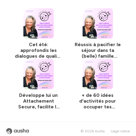
Cet été:
Réussis à pacifier le
approfondis les
séjour dans ta
dialogues de qualité
(belle) famille
avec ton enfant
[Replay #119]
[Replay#77]
Développe lui un
+ de 60 idées
Attachement
d'activités pour
Secure, facilite la
occuper tes
Séparation / 1ère
enfants cet été
rentrée [Replay#17]
[Replay #65]
© 2026 Ausha
Legal notice