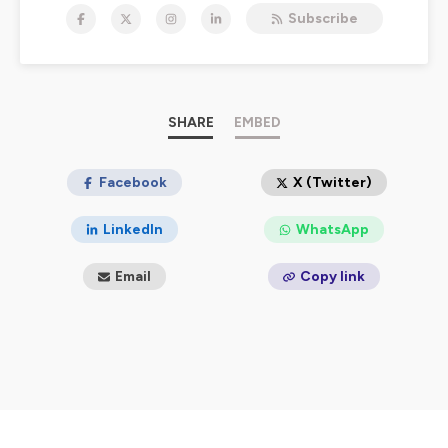
t’aide à mieux comprendre et apaiser les émotions de chacun,
Subscribe
retrouver du temps pour toi et installer plus d’harmonie à la
maison.
Chaque semaine, on explore la
Petite Enfance, l’Éducation
et la Communication
pour des relations familiales plus
sereines. Je te partagerais aussi mon expérience en classe de
SHARE
EMBED
maternelle, des découvertes apprises en formations et des
outils inédits et actionnables
facilement, créés au fil du
temps à l'école et à la maison.
Facebook
X (Twitter)
🔔
Abonne-toi
et soutiens le podcast avec ⭐⭐⭐⭐⭐
LinkedIn
WhatsApp
Tu veux aller plus loin? RDV ici: Offres en
cours:
https://bit.ly/lespetitspluszen
Email
Copy link
Papotons:
https://www.instagram.com/lespetitspluszen.maman.sereine/
🌿
Pour un monde plus zen dès l’enfance,
🎵 Crédits audio: Jason Shaw à Audionautix. com, 2015 @
Creative Commons
Hébergé par Ausha. Visitez
ausha.co/politique-de-