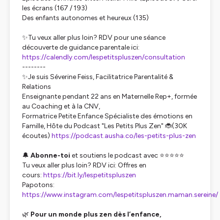
les écrans (167 / 193)
Des enfants autonomes et heureux (135)
✨Tu veux aller plus loin? RDV pour une séance
découverte de guidance parentale ici:
https://calendly.com/lespetitspluszen/consultation
--------
✨Je suis Séverine Feiss, Facilitatrice Parentalité &
Relations
Enseignante pendant 22 ans en Maternelle Rep+, formée
au Coaching et à la CNV,
Formatrice Petite Enfance Spécialiste des émotions en
Famille, Hôte du Podcast "Les Petits Plus Zen" 🐞(30K
écoutes)
https://podcast.ausha.co/les-petits-plus-zen
🔔
Abonne-toi
et soutiens le podcast avec ⭐⭐⭐⭐⭐
Tu veux aller plus loin? RDV ici: Offres en
cours:
https://bit.ly/lespetitspluszen
Papotons:
https://www.instagram.com/lespetitspluszen.maman.sereine/
🌿
Pour un monde plus zen dès l’enfance,