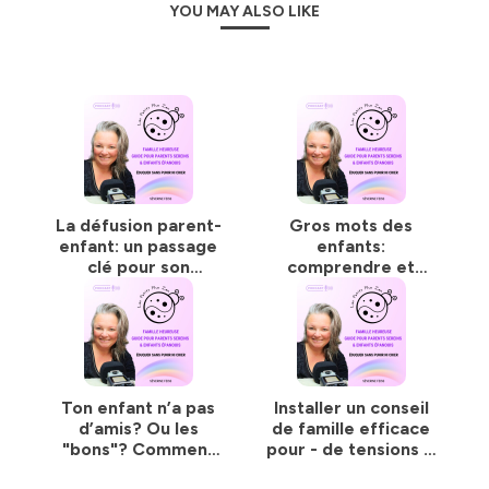
YOU MAY ALSO LIKE
confidentialite
pour plus d'informations.
La défusion parent-
Gros mots des
enfant: un passage
enfants:
clé pour son
comprendre et
équilibre (et le tien)
réagir sans rapport
#199
de force #198
Ton enfant n’a pas
Installer un conseil
d’amis? Ou les
de famille efficace
"bons"? Comment
pour - de tensions &
l’aider sans forcer
+ de coopération