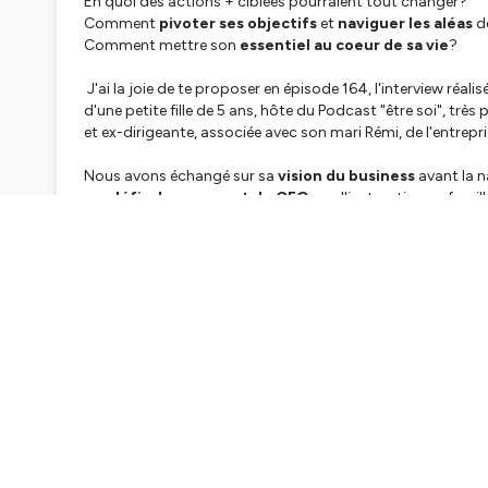
En quoi des actions + ciblées pourraient tout changer?
Comment
pivoter ses objectifs
et
naviguer les aléas
de
Comment mettre son
essentiel au coeur de sa vie
?
J'ai la joie de te proposer en épisode 164, l'interview réali
d'une petite fille de 5 ans, hôte du Podcast "être soi", trè
et ex-dirigeante, associée avec son mari Rémi, de l'entrepri
Nous avons échangé sur sa
vision du business
avant la n
ses
défis de maman et de CEO
, sur l'instruction en famille
l'héritage éducatif et les enjeux de la régulation émotionne
Enfin, Julie t'y partage généreusement ses meilleures astuce
raconte ses dernières aventures....
Retrouve Julie sur Instagram
https://www.instagram.com/
Tiktok: @kinokojulie
Son Podcast Être Soi : Entreprendre et Façonner sa vie
ht
Ou sur son site:
https://kinoko.fr/
Les témoignages de son mari Rémi sont dans les épisodes 
Episodes cités: la mort (102) et les ateliers philos
(57)