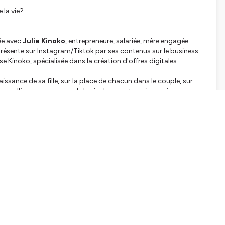
 la vie?
sée avec
Julie Kinoko
, entrepreneure, salariée, mère engagée
s présente sur Instagram/Tiktok par ses contenus sur le business
se Kinoko, spécialisée dans la création d'offres digitales.
aissance de sa fille, sur la place de chacun dans le couple, sur
, sur l'
impermanence
de la vie de parent, mais aussi sur
lle pour nos enfants.
s anti-crises, aussi bien pour l'enfant que le parent et nous
kinokojulie
tps://shows.acast.com/etre-soi
130 et 131