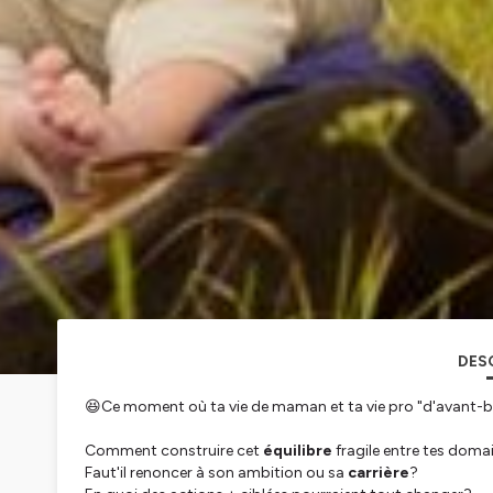
DES
😆Ce moment où ta vie de maman et ta vie pro "d'avant
Comment construire cet
équilibre
fragile entre tes doma
Faut'il renoncer à son ambition ou sa
carrière
?