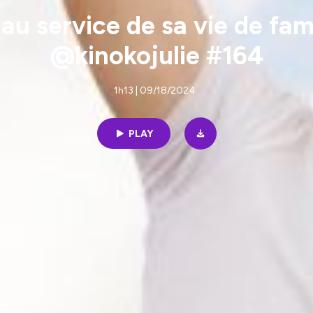
au service de sa vie de fam
@kinokojulie #164
1h13 | 09/18/2024
PLAY