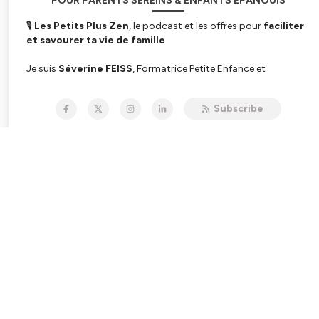
POUR PARENTS SEREINS & ENFANTS ÉPANOUIS
🎙
Les Petits Plus Zen
, le podcast et les offres pour
faciliter
et savourer ta vie de famille
Je suis
Séverine FEISS
, Formatrice Petite Enfance et
Facilitatrice en Parentalité après 22 ans en Maternelle REP+. Je
t’aide à mieux comprendre et apaiser les émotions de chacun,
Subscribe
retrouver du temps pour toi et installer plus d’harmonie à la
maison.
Chaque semaine, on explore la
Petite Enfance, l’Éducation
et la Communication
pour des relations familiales plus
sereines. Je te partagerais aussi mon expérience en classe de
maternelle, des découvertes apprises en formations et des
outils inédits et actionnables
facilement, créés au fil du
temps à l'école et à la maison.
🔔
Abonne-toi
et soutiens le podcast avec ⭐⭐⭐⭐⭐
Tu veux aller plus loin? RDV ici: Offres en
cours:
https://bit.ly/lespetitspluszen
Papotons:
https://www.instagram.com/lespetitspluszen.maman.sereine/