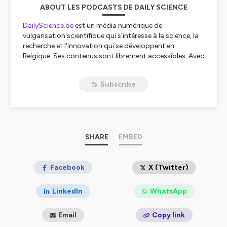
ABOUT LES PODCASTS DE DAILY SCIENCE
DailyScience.be
est un média numérique de
vulgarisation scientifique qui s'intéresse à la science, la
recherche et l'innovation qui se développent en
Belgique. Ses contenus sont librement accessibles. Avec
les invités de ses podcasts, Daily Science vous propose
de plonger, de vive voix, dans l'un ou l'autre aspect des
Subscribe
progrès du savoir.
Hébergé par Ausha. Visitez
ausha.co/politique-de-
confidentialite
pour plus d'informations.
SHARE
EMBED
Facebook
X (Twitter)
LinkedIn
WhatsApp
Email
Copy link