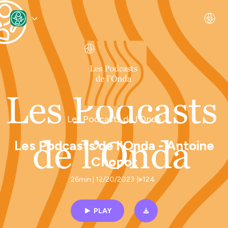
Les Podcasts de l'Onda
Les Podcasts de l'Onda - Antoine
Chopot
26min | 12/20/2023
|
124
PLAY