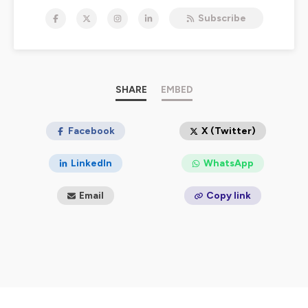
spectacle vivant, qui viennent d’ici et d’ailleurs.
Subscribe
À l'Onda, ce qui nous anime et fait vibrer c’est de
faciliter, soutenir, mettre en relation, écouter, conseiller...
toujours dans l'optique d'être utiles aux opérateurs et
opératrices du spectacle vivant.
Pour en savoir plus sur nous et sur notre actualité,
SHARE
EMBED
rendez-vous sur
onda.fr
Hébergé par Ausha. Visitez
Facebook
ausha.co/politique-de-
X (Twitter)
confidentialite
pour plus d'informations.
LinkedIn
WhatsApp
Email
Copy link